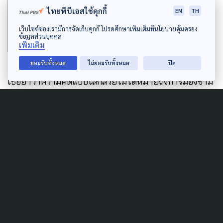
เจ็บนั้นไม่จบถ้าความไม่ไว้วางใจยังอยู่” ชญา
ไทยพีบีเอสใช้คุกกี้
EN
TH
นิษฐ์
เว็บไซต์ของเรามีการจัดเก็บคุกกี้ โปรดศึกษาเพิ่มเติมที่นโยบายคุ้มครอง
ข้อมูลส่วนบุคคล
เพิ่มเติม
ยอมรับทั้งหมด
ไม่ยอมรับทั้งหมด
ปิด
เธอย้ำว่าความคิดแบบโลกสวยไม่ได้หมายถึงการมองข้าม
ความจริง แต่คือการพิจารณาผลกระทบต่อทุกฝ่ายและหา
ทางเลือกที่เป็นไปได้ในกรอบระเบียบสากล
“โลกสวยต้องสำหรับทุกคน ไม่ใช่เฉพาะคนที่อยู่
หน้าคีย์บอร์ดหรือส่วนกลางที่ไม่ได้รับผลกระทบ
โดยตรง แต่ต้องคิดถึงผู้ที่อยู่บริเวณชายแดน