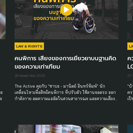
LAW & RIGHTS
L
คนพิการ เสียงของการเยียวยาบนฐานคิด
ค
ของความเท่าเทียม
L
28 พฤษภาคม 2020
27
The Active คุยกับ "ซาบะ - มานิตย์ อินทร์พิมพ์" นัก
"บ
ละ
เคลื่อนไหวเพื่อสิทธิคนพิการ ที่ปรับตัว ใช้ลานจอดรถ ออก
ครอ
ะ
กำลังกาย ลดความแออัดในสวนสาธารณะ และความเสี่ยง…
เป