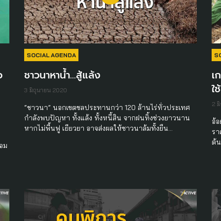
SOCIAL AGENDA
S
ว
ชาวนาหาน้ำ…สู้แล้ง
เ
ใช
3 มิถุนายน 2020
2 ม
“ชาวนา” นอกเขตชลประทานกว่า 120 ล้านไร่ทั่วประเทศ
กำลังพบปัญหา ทั้งแล้ง ทั้งหนี้สิน จากฝนทิ้งช่วงยาวนาน
อ้อ
หากไม่พื้นฟู เยียวยา อาจส่งผลให้ชาวนาล้มทั้งยืน…
รา
ต้น
้อม