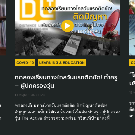
COVID-19
LEARNING & EDUCATION
C
“โ
ทดลองเรียนทางไกลวันแรกติดขัด! ทำครู
บร
– ผู้ปกครองวุ่น
18
19 พฤษภาคม 2020
ชาว
ย
ทดลองเรียนทางไกลวันแรกติดขัด! ติดปัญหาค้นช่อง
ติด
สัญญาณดาวเทียมไม่เจอ อินเทอร์เน็ตล่ม ทำครู - ผู้ปกครอง
มา
ก
วุ่น The Active สำรวจความพร้อม "เรียนที่บ้าน" ลงพื้…