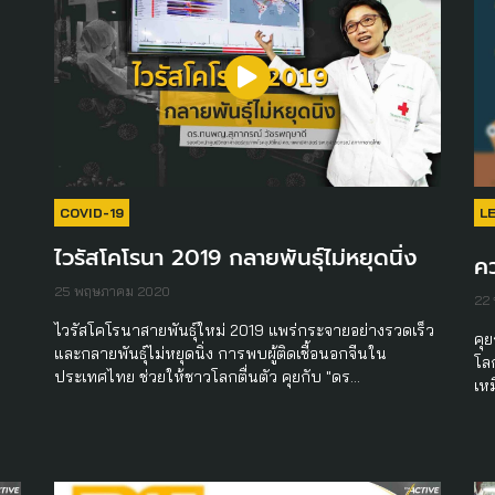
COVID-19
L
ง
ไวรัสโคโรนา 2019 กลายพันธุ์ไม่หยุดนิ่ง
คว
25 พฤษภาคม 2020
22
ไวรัสโคโรนาสายพันธุ์​ใหม่​ 2019​ แพร่กระจายอย่างรวดเร็ว​
คุย
และกลายพันธุ์​ไม่หยุดนิ่ง การพบผู้ติดเชื้อนอกจีนใน
โล
ประเทศไทย ช่วยให้ชาวโลกตื่นตัว​ คุยกับ​ "ดร…
เหม