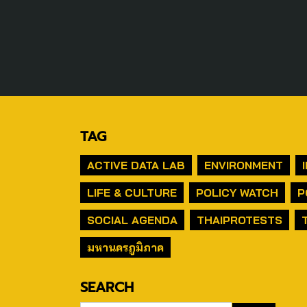
TAG
ACTIVE DATA LAB
ENVIRONMENT
LIFE & CULTURE
POLICY WATCH
P
SOCIAL AGENDA
THAIPROTESTS
มหานครภูมิภาค
SEARCH