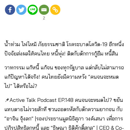
2
น้ำท่วม ไฟไหม้ ภัยธรรมชาติ โรคระบาดโควิด-19 อีกหนึ่ง
ปัจจัยส่งผลให้คนไทย หนี้พุ่ง! ติดกับดักการกู้ยืม หนี้สิน
วาทกรรม แก้หนี้ แก้จน ของทุกรัฐบาล แต่กลับไม่สามารถ
แก้ปัญหาได้จริง! คนไทยยังมีความหวัง “คนจนจะหมด
ไป” ได้หรือไม่?
📌Active Talk Podcast EP.148 คนจนจะหมดไป? ขยัน
แทบตายไม่รวยสักที ชวนถอดรหัสกับดักความยากจน กับ
“อาจิน จุ้งลก” |รองประธานมูลนิธิสุภา วงค์เสนา เพื่อการ
ปฏิรูปสิทธิลูกหนี้ และ “ธิษณา ธิติศักดิ์สกุล” | CEO & Co-