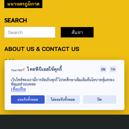
มหานครภูมิภาค
SEARCH
ABOUT US & CONTACT US
Address:
ไทยพีบีเอสใช้คุกกี้
ศูนย์สื่อสารวาระทางสังคมและนโยบายสาธารณะ องค์การกระจาย
EN
TH
เสียงและแพร่ภาพสาธารณะแห่งประเทศไทย (สำนักงานใหญ่) 145
เว็บไซต์ของเรามีการจัดเก็บคุกกี้ โปรดศึกษาเพิ่มเติมที่นโยบายคุ้มครอง
ถนนวิภาวดีรังสิต แขวงตลาดบางเขน เขตหลักสี่ กรุงเทพฯ 10210
ข้อมูลส่วนบุคคล
เพิ่มเติม
email: TheActive@thaipbs.or.th
ยอมรับทั้งหมด
ไม่ยอมรับทั้งหมด
ปิด
tel: 0-2790-2615