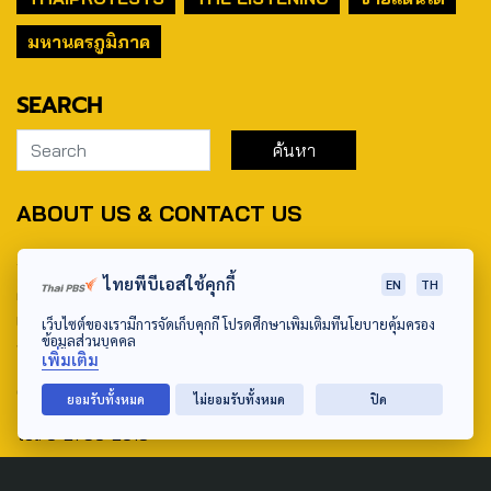
มหานครภูมิภาค
SEARCH
ABOUT US & CONTACT US
Address:
ไทยพีบีเอสใช้คุกกี้
EN
TH
ศูนย์สื่อสารวาระทางสังคมและนโยบายสาธารณะ องค์การกระจาย
เสียงและแพร่ภาพสาธารณะแห่งประเทศไทย (สำนักงานใหญ่) 145
เว็บไซต์ของเรามีการจัดเก็บคุกกี้ โปรดศึกษาเพิ่มเติมที่นโยบายคุ้มครอง
ข้อมูลส่วนบุคคล
ถนนวิภาวดีรังสิต แขวงตลาดบางเขน เขตหลักสี่ กรุงเทพฯ 10210
เพิ่มเติม
email: TheActive@thaipbs.or.th
ยอมรับทั้งหมด
ไม่ยอมรับทั้งหมด
ปิด
tel: 0-2790-2615