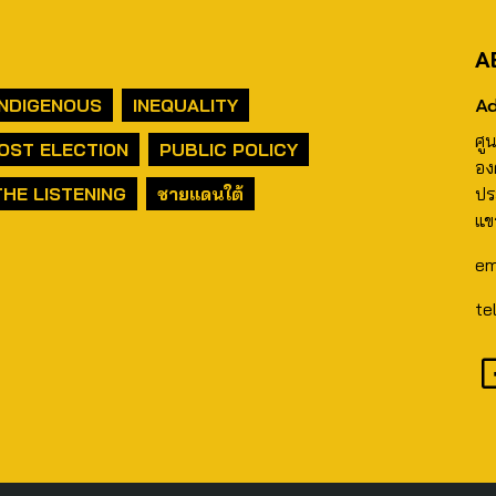
A
Ad
INDIGENOUS
INEQUALITY
ศู
OST ELECTION
PUBLIC POLICY
อง
THE LISTENING
ชายแดนใต้
ปร
แข
em
te