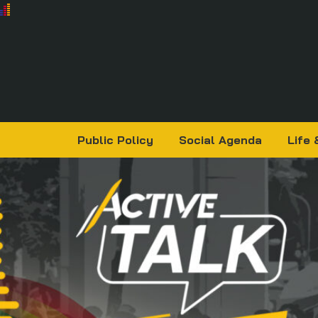
Public Policy
Social Agenda
Life 