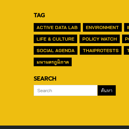
TAG
ACTIVE DATA LAB
ENVIRONMENT
LIFE & CULTURE
POLICY WATCH
P
SOCIAL AGENDA
THAIPROTESTS
มหานครภูมิภาค
SEARCH