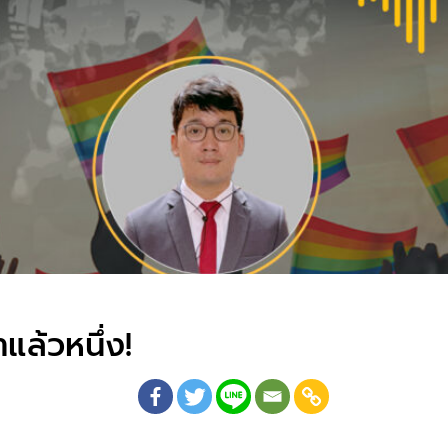
ล้วหนึ่ง!