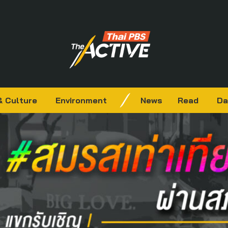
& Culture
Environment
News
Read
Da