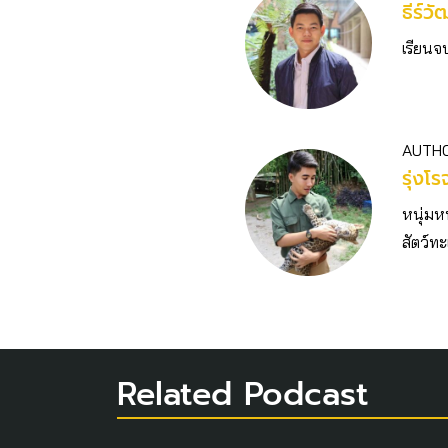
ธีร์วั
เรียนจ
AUTH
รุ่งโ
หนุ่มห
สัตว์ทะ
Related Podcast