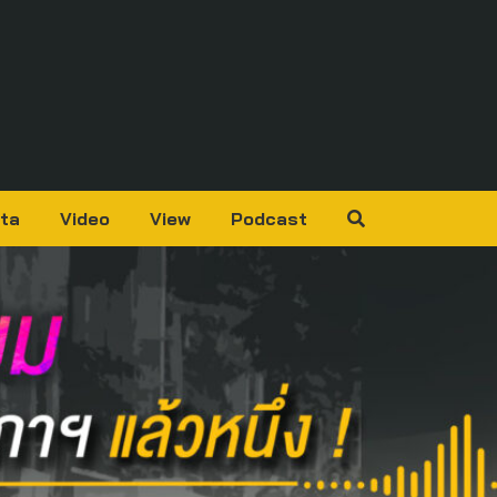
ta
Video
View
Podcast