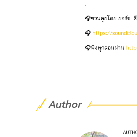
.
🎧ชวนคุยโดย ยอร์ช ธีร์
🎧
https://soundclo
🎧ฟังทุกตอนผ่าน
http
Author
AUTH