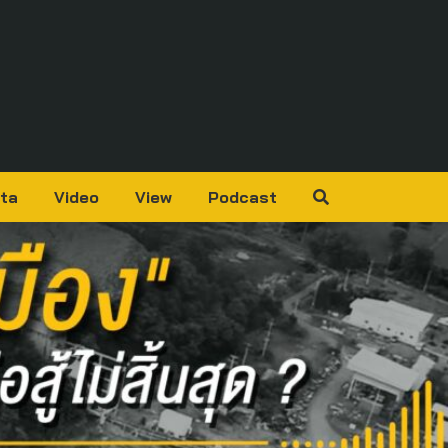
ta
Video
View
Podcast