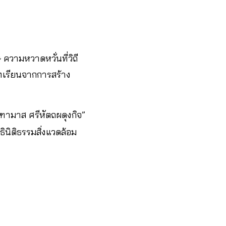
ความหวาดหวั่นที่วิถี
ทเรียนจากการสร้าง
จุฑามาส ศรีหัตถผดุงกิจ”
ินิติธรรมสิ่งแวดล้อม