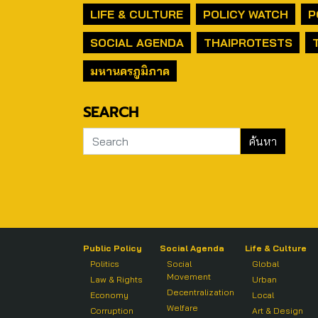
LIFE & CULTURE
POLICY WATCH
P
SOCIAL AGENDA
THAIPROTESTS
มหานครภูมิภาค
SEARCH
Public Policy
Social Agenda
Life & Culture
Politics
Social
Global
Movement
Law & Rights
Urban
Decentralization
Economy
Local
Welfare
Corruption
Art & Design