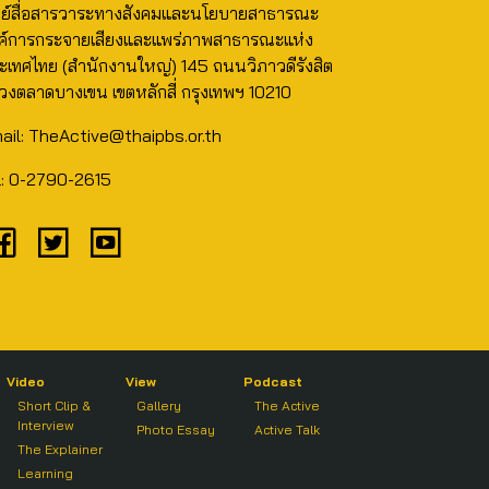
นย์สื่อสารวาระทางสังคมและนโยบายสาธารณะ
ค์การกระจายเสียงและแพร่ภาพสาธารณะแห่ง
ะเทศไทย (สำนักงานใหญ่) 145 ถนนวิภาวดีรังสิต
วงตลาดบางเขน เขตหลักสี่ กรุงเทพฯ 10210
ail: TheActive@thaipbs.or.th
l: 0-2790-2615
Video
View
Podcast
Short Clip &
Gallery
The Active
Interview
Photo Essay
Active Talk
The Explainer
Learning