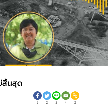
สิ้นสุด
2
2
2
4
2