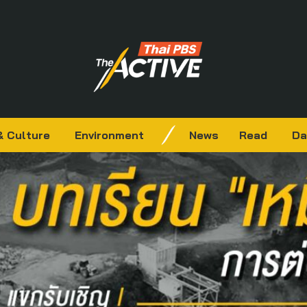
& Culture
Environment
News
Read
Da