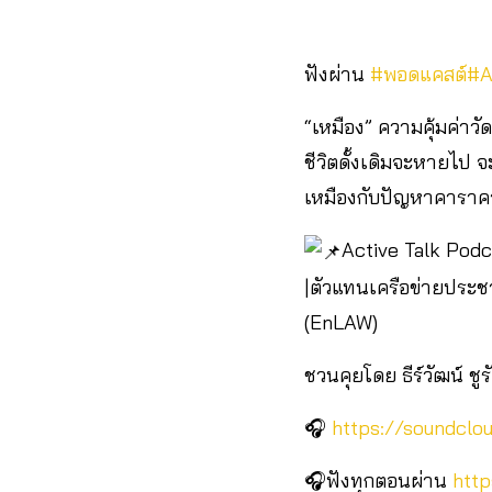
ฟังผ่าน
#พอดแคสต์
#A
“เหมือง” ความคุ้มค่าว
ชีวิตดั้งเดิมจะหายไป
เหมืองกับปัญหาคาราค
Active Talk Podca
|ตัวแทนเครือข่ายประชาช
(EnLAW)
ชวนคุยโดย ธีร์วัฒน์ ชูร
🎧
https://soundclo
🎧ฟังทุกตอนผ่าน
http