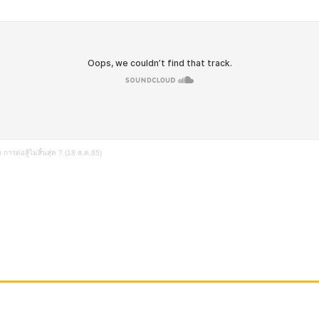
 การต่อสู้ไม่สิ้นสุด ? (18 ส.ค.65)