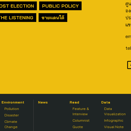
ศู
OST ELECTION
PUBLIC POLICY
อง
THE LISTENING
ชายแดนใต้
ปร
แข
em
te
Environment
News
Read
Data
Pollution
Feature &
Data
Interview
Visualization
Disaster
Columnist
Infographic
Climate
Change
Quote
Visual Note