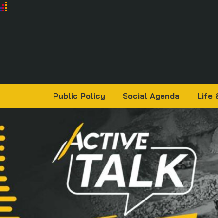
Public Policy
Social Agenda
Life 