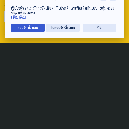
SEARCH
เว็บไซต์ของเรามีการจัดเก็บคุกกี้ โปรดศึกษาเพิ่มเติมที่นโยบายคุ้มครอง
ข้อมูลส่วนบุคคล
เพิ่มเติม
ยอมรับทั้งหมด
ไม่ยอมรับทั้งหมด
ปิด
ABOUT US & CONTACT US
Address:
ศูนย์สื่อสารวาระทางสังคมและนโยบายสาธารณะ องค์การกระจาย
เสียงและแพร่ภาพสาธารณะแห่งประเทศไทย (สำนักงานใหญ่) 145
ถนนวิภาวดีรังสิต แขวงตลาดบางเขน เขตหลักสี่ กรุงเทพฯ 10210
email: TheActive@thaipbs.or.th
tel: 0-2790-2615