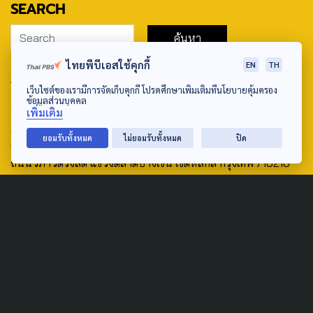
SEARCH
ไทยพีบีเอสใช้คุกกี้
EN
TH
ABOUT US & CONTACT US
เว็บไซต์ของเรามีการจัดเก็บคุกกี้ โปรดศึกษาเพิ่มเติมที่นโยบายคุ้มครอง
ข้อมูลส่วนบุคคล
Address:
เพิ่มเติม
ศูนย์สื่อสารวาระทางสังคมและนโยบายสาธารณะ องค์การกระจาย
ยอมรับทั้งหมด
ไม่ยอมรับทั้งหมด
ปิด
เสียงและแพร่ภาพสาธารณะแห่งประเทศไทย (สำนักงานใหญ่) 145
ถนนวิภาวดีรังสิต แขวงตลาดบางเขน เขตหลักสี่ กรุงเทพฯ 10210
email: TheActive@thaipbs.or.th
tel: 0-2790-2615