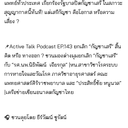
แพทย์ทั่วประเทศ เรียกร้องรัฐบาลปิดกัญชาเสรี ในสภาวะ
สุญญากาศนี้ทันที! แต่เสรีกัญชา คือโอกาส หรือความ
เสี่ยง ?
📌Active Talk Podcast EP.143 ยกเลิก “กัญชาเสรี” สิ้น
คิด หรือ ทางออก ? ชวนมองต่างมุมยกเลิก “กัญชาเสรี”
กับ “รศ.นพ.นิธิพัฒน์ เจียรกุล” |หน.สาขาวิชาโรคระบบ
การหายใจและวัณโรค ภาควิชาอายุรศาสตร์ คณะ
แพทยศาสตร์ศิริราชพยาบาล และ “ประสิทธิ์ชัย หนูนวล”
|เครือข่ายเขียนอนาคตกัญชาไทย
🎧 ชวนคุยโดย ธีร์วัฒน์ ชูรัตน์