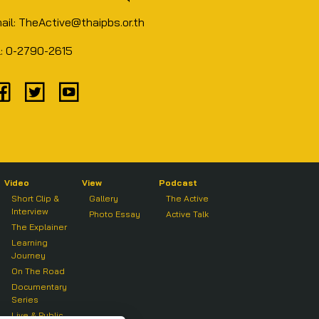
ail: TheActive@thaipbs.or.th
l: 0-2790-2615
Video
View
Podcast
Short Clip &
Gallery
The Active
Interview
Photo Essay
Active Talk
The Explainer
Learning
Journey
On The Road
Documentary
Series
Live & Public