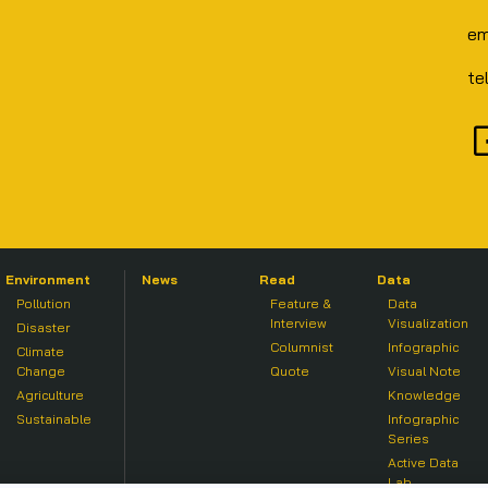
em
te
Environment
News
Read
Data
Pollution
Feature &
Data
Interview
Visualization
Disaster
Columnist
Infographic
Climate
Change
Quote
Visual Note
Agriculture
Knowledge
Sustainable
Infographic
Series
Active Data
Lab