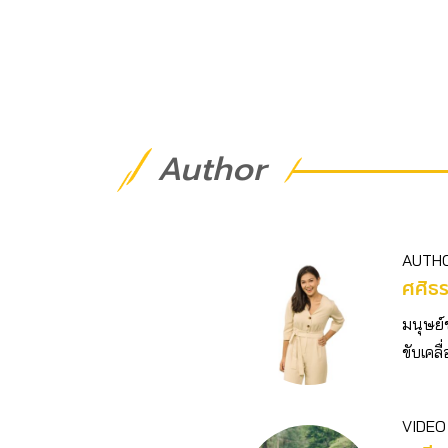
Author
AUTH
ศศิธ
มนุษย์
ขับเคลื
VIDEO