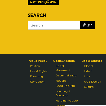
มหานครภูมิภาค
SEARCH
Public Policy
Social Agenda
Life & Culture
Politics
Social
Global
Movement
Law & Rights
Urban
Decentralization
Economy
Local
Welfare
Corruption
Art & Design
Food Security
Culture
Learning &
Education
Marginal People
Gender &