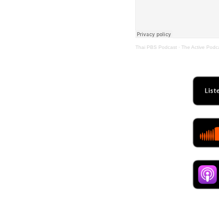
Thai PBS Podcast
·
The Active Podcas