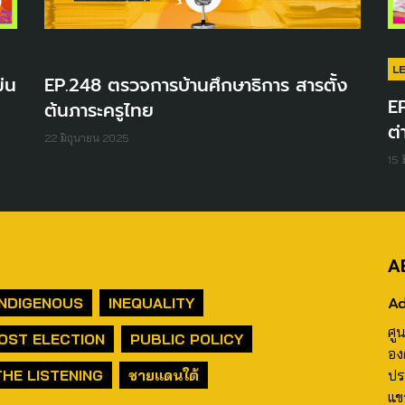
L
่น
EP.248 ตรวจการบ้านศึกษาธิการ สารตั้ง
EP
ต้นภาระครูไทย
ต่
22 มิถุนายน 2025
15 
A
Ad
INDIGENOUS
INEQUALITY
ศู
OST ELECTION
PUBLIC POLICY
อง
THE LISTENING
ชายแดนใต้
ปร
แข