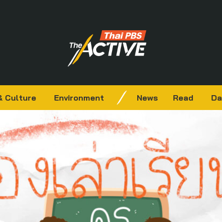
& Culture
Environment
News
Read
Da