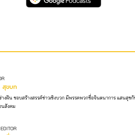
OR
ร สุขบท
ช่างฝัน ชอบสร้างสรรค์ข่าวเชิงบวก มีพรรคพวกชื่อจินตนาการ แสนสุขก
่อนสังคม
 EDITOR