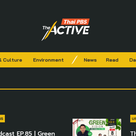
& Culture
Environment
News
Read
Da
ฯ65
U
cast EP.85 | Green
T