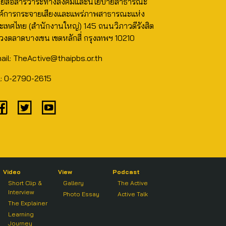
นย์สื่อสารวาระทางสังคมและนโยบายสาธารณะ
ค์การกระจายเสียงและแพร่ภาพสาธารณะแห่ง
ะเทศไทย (สำนักงานใหญ่) 145 ถนนวิภาวดีรังสิต
วงตลาดบางเขน เขตหลักสี่ กรุงเทพฯ 10210
ail: TheActive@thaipbs.or.th
l: 0-2790-2615
Video
View
Podcast
Short Clip &
Gallery
The Active
Interview
Photo Essay
Active Talk
The Explainer
Learning
Journey