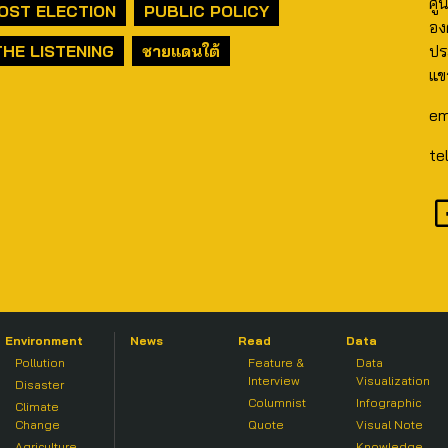
ศู
OST ELECTION
PUBLIC POLICY
อง
THE LISTENING
ชายแดนใต้
ปร
แข
em
te
Environment
News
Read
Data
Pollution
Feature &
Data
Interview
Visualization
Disaster
Columnist
Infographic
Climate
Change
Quote
Visual Note
Agriculture
Knowledge