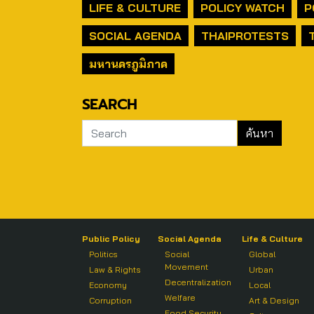
LIFE & CULTURE
POLICY WATCH
P
SOCIAL AGENDA
THAIPROTESTS
มหานครภูมิภาค
SEARCH
Public Policy
Social Agenda
Life & Culture
Politics
Social
Global
Movement
Law & Rights
Urban
Decentralization
Economy
Local
Welfare
Corruption
Art & Design
Food Security