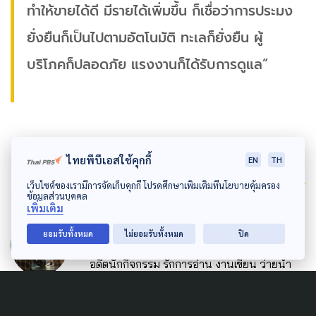
ทำให้ขายได้ดี มีรายได้เพิ่มขึ้น ก็เชื่อว่าการประมง
ยั่งยืนก็เป็นไปตามอัตโนมัติ ทะเลก็ยั่งยืน ผู้
บริโภคก็ปลอดภัย แรงงานก็ได้รับการดูแล”
ไทยพีบีเอสใช้คุกกี้
EN
TH
Author
เว็บไซต์ของเรามีการจัดเก็บคุกกี้ โปรดศึกษาเพิ่มเติมที่นโยบายคุ้มครอง
ข้อมูลส่วนบุคคล
เพิ่มเติม
AUTHOR
ยอมรับทั้งหมด
ไม่ยอมรับทั้งหมด
ปิด
เพ็ญพรรณ อินทปันตี
อดีตนักกิจกรรม รักการอ่าน งานเขียน ว่ายน้ำ
และเล่นกับแมว