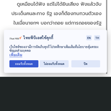
ดูเหมือนได้ฟัง แต่ไม่ได้ยินเสียง ฟังแล้วจับ
ประเด็นคนละทาง รัฐ เองก็ต้องทบทวนตัวเอง
ในเมื่อนายกฯ บอกว่าถอย แต่การถอยของรัฐ
คืออะไร อยู่ ๆ รัฐถอยไม่ได้ ถ้าสังคมไม่ให้ถอย
ไทยพีบีเอสใช้คุกกี้
EN
TH
ผู้ใหญ่ พ่อแม่ในบ้านฟังลูกกันบ้าง พยายามฟัง
เว็บไซต์ของเรามีการจัดเก็บคุกกี้ โปรดศึกษาเพิ่มเติมที่นโยบายคุ้มครอง
ให้เยอะทั้ง 2 ฝ่าย บรรยากาศถกเถียงพูดคุย
ข้อมูลส่วนบุคคล
เพิ่มเติม
หายไปในสังคมไทยนานมาก ๆ”
ยอมรับทั้งหมด
ไม่ยอมรับทั้งหมด
ปิด
และทิ้งท้ายว่า
“จากนี้ไปเราคงต้องอยู่กับบรรยากาศอึม
ครึมไปอีกหลายเดือน เราไม่รู้ว่าโควิด-19 รอบ 2 จะมาเมื่อ
ไหร่ อย่าทิ้งกันตั้งแต่ตอนนี้…”