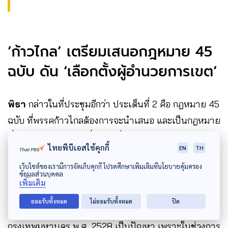
‘ก้าวไกล’ เตรียมเสนอกฎหมาย 45
ฉบับ ดัน ‘เลือกตั้งผู้อำนวยการเขต’
พิธา
กล่าวในที่ประชุมอีกว่า ประเด็นที่ 2 คือ กฎหมาย 45
ฉบับ ที่พรรคก้าวไกลต้องการจะนำเสนอ และเป็นกฎหมาย
ที่มีส่วนได้ส่วนเสียอยู่ที่ กทม. นั่นคือการเสนอพระราช
ไทยพีบีเอสใช้คุกกี้
EN
TH
บัญญัติกรุงเทพมหานครในการเลือกตั้งผู้อำนวยการเขต
เว็บไซต์ของเรามีการจัดเก็บคุกกี้ โปรดศึกษาเพิ่มเติมที่นโยบายคุ้มครอง
ข้อมูลส่วนบุคคล
ด้าน
ผศ.พิชญ์ พงษ์สวัสดิ์
อาจารย์ประจำคณะ
เพิ่มเติม
รัฐศาสตร์ จุฬาลงกรณ์มหาวิทยาลัย ได้ให้สัมภาษณ์กับ
ยอมรับทั้งหมด
ไม่ยอมรับทั้งหมด
ปิด
The Active
ก่อนหน้านี้ว่า พ.ร.บ.ระเบียบบริหารราชการ
กรุงเทพมหานคร พ.ศ. 2528 เป็นปัญหา เพราะในช่วงการ