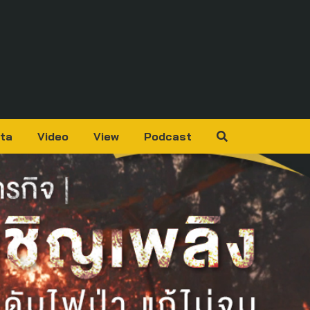
ta
Video
View
Podcast