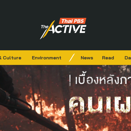
& Culture
Environment
News
Read
Da