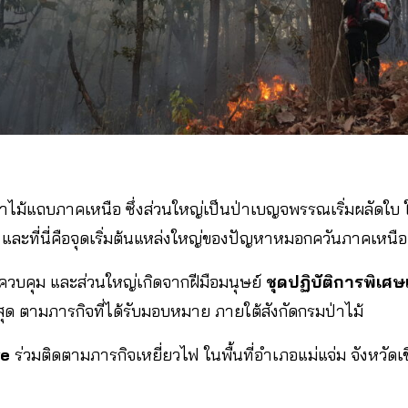
าไม้แถบภาคเหนือ ซึ่งส่วนใหญ่เป็นป่าเบญจพรรณเริ่มผลัดใบ ใบ
งดี และที่นี่คือจุดเริ่มต้นแหล่งใหญ่ของปัญหาหมอกควันภาคเหนือ
รควบคุม และส่วนใหญ่เกิดจากฝีมือมนุษย์
ชุดปฏิบัติการพิเศษ
วที่สุด ตามภารกิจที่ได้รับมอบหมาย ภายใต้สังกัดกรมป่าไม้
ve
ร่วมติดตามภารกิจเหยี่ยวไฟ ในพื้นที่อำเภอแม่แจ่ม จังหวัดเชีย
า