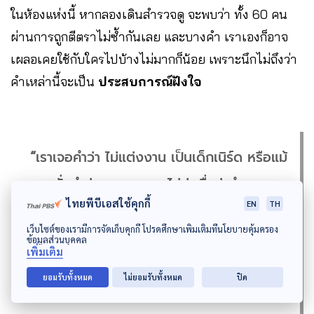
ในห้องแห่งนี้ หากลองเดินสำรวจดู จะพบว่า ทั้ง 60 คน
ผ่านการถูกตีตราไม่ซ้ำกันเลย และบางคำ เราเองก็อาจ
เผลอเคยใช้กับใครไปบ้างไม่มากก็น้อย เพราะนึกไม่ถึงว่า
คำเหล่านี้จะเป็น
ประสบการณ์ฝังใจ
“
เราเจอคำว่า ไม่แต่งงาน เป็นเด็กเนิร์ด หรือแม้
กระทั่งคำว่าลูกคนกลาง ไม่น่าเชื่อว่าคำธรรมดา
ไทยพีบีเอสใช้คุกกี้
EN
TH
ๆ เหล่านี้ แต่กลับเป็นการตีตราที่เราทำต่อคนอื่น
เว็บไซต์ของเรามีการจัดเก็บคุกกี้ โปรดศึกษาเพิ่มเติมที่นโยบายคุ้มครอง
โดยไม่รู้ตัว เราอยากให้คนที่มาเห็นรู้ว่า ไม่ใช่เขา
ข้อมูลส่วนบุคคล
เพิ่มเติม
คนเดียวที่กำลังเจอเรื่องแบบนี้ และกำลังสะท้อน
ยอมรับทั้งหมด
ไม่ยอมรับทั้งหมด
ปิด
คุณค่าและวัฒนธรรมแบบไหนในสังคมบ้านเรา”