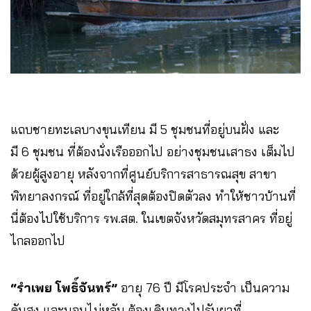
แถบชายทะเลบางขุนเทียน มี 5 ชุมชนที่อยู่บนฝั่ง​ และ
มี 6 ชุมชน ที่ต้องนั่งเรือออกไป​ อย่างชุมชนเสาธง​ เต็มไป
ด้วยผู้สูงอายุ หลังจากที่ศูนย์บริการสาธารณสุข​ สาขา
พิทยา​ลงกรณ์​ ที่อยู่ใกล้ที่สุด​ต้องปิดตัวลง ทำให้ชาวบ้านที่
นี่ต้องไปใช้บริการ รพ.สต. ในเขตจังหวัดสมุทรสาคร ที่อยู่
ไกลออกไป​
“รำเพย​ โพธิ์จันทร์”
อายุ 76 ปี มีโรคประจำ เป็นความ
ดันสูง และนอนไม่หลับ ต้องเดินทางไปรับยาที่