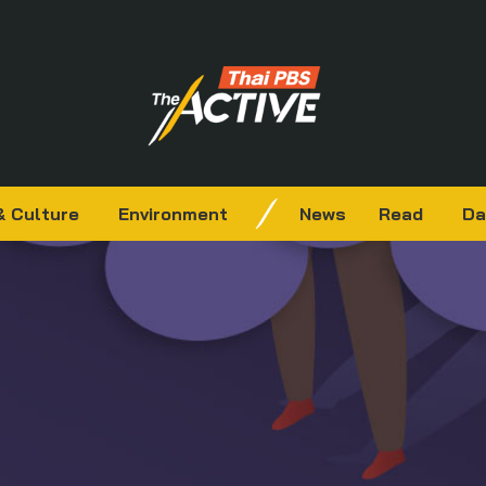
& Culture
Environment
News
Read
Da