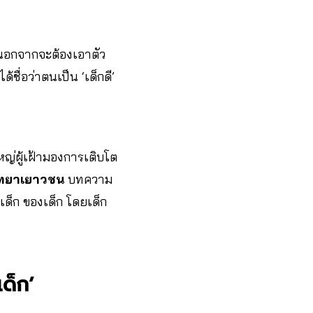
ี่นอกจากจะต้องเอาตัว
ื่อว่าตนเป็น ‘เด็กดี’
ญ่ผู้เฝ้ามองการเติบโต
ิทยาเยาวชน
บทความ
อเด็ก ของเด็ก โดยเด็ก
เด็ก’