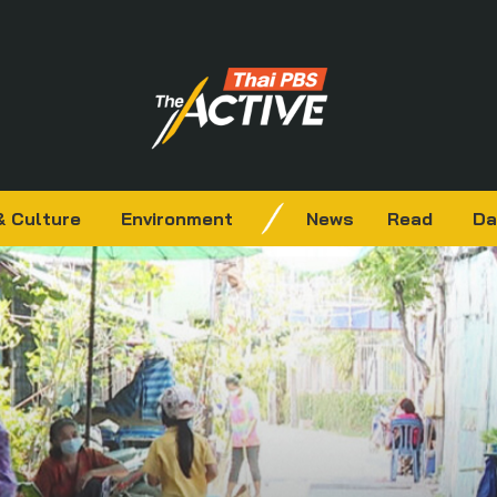
& Culture
Environment
News
Read
Da