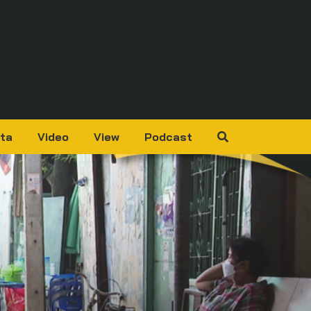
ta
Video
View
Podcast