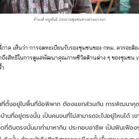
จำนงค์ หนูพันธ์ ประธานชุมชนทางด่วนบางนา
มสี่ภาค เห็นว่า การจดทะเบียนรับรองชุมชนของ กทม. ควรจะต้อ
้าถึงสิทธิในการดูแลพัฒนาคุณภาพชีวิตด้านต่าง ๆ ของชุมชน เพื
้ำ
นที่ตั้งอยู่ในพื้นที่ข้อพิพาท ต้องแยกส่วนกัน การพัฒนาค
้านที่อยู่ตรงนั้น เป็นคนจนที่ไม่สามารถจะไปอยู่ไหนได้ เขาม
ยึดที่ดินตรงนั้นมาทำมาหากิน ประกอบอาชีพ เป็นฟันเฟือง