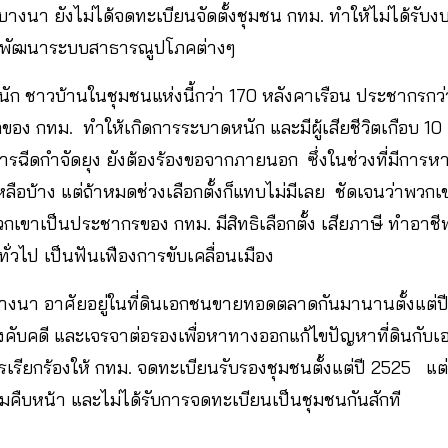
นบางนา ยังไม่ได้จดทะเบียนจัดตั้งชุมชน กทม. ทำให้ไม่ได้ร
ื่อพัฒนาระบบสาธารณูปโภคต่างๆ
นัก ชาวบ้านในชุมชนแห่งนี้กว่า 170 หลังคาเรือน ประชากรกว่า
ของ กทม. ทำให้เกิดการระบาดหนัก และมีผู้เสียชีวิตเกือบ 1
การฉีดกำจัดยุง ยังต้องร้องขอจากภายนอก ซึ่งในช่วงที่มีการหาเ
ือบ้าง แต่ถ้าหมดช่วงเลือกตั้งก็แทบไม่มีเลย ชัดเจนว่าพวกเขา
พวกเขาเป็นประชากรของ กทม. มีสิทธิเลือกตั้ง เสียภาษี ทำอาช
งทั่วไป เป็นฟันเฟืองการขับเคลื่อนเมือง
งนา อาศัยอยู่ในที่ดินเอกชนขายทอดตลาดกันมานานตั้งแต่ปี
รมบังคับคดี และเจรจาต่อรองเพื่อหาทางออกแก้ไขปัญหาที่ดินกั
ารเรียกร้องให้ กทม. จดทะเบียนรับรองชุมชนตั้งแต่ปี 2525 แต่
วามคืบหน้า และไม่ได้รับการจดทะเบียนเป็นชุมชนกันสักที