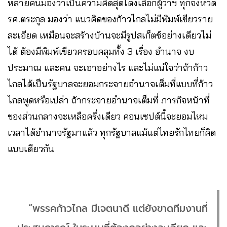
หลายคนมองว่าเป็นความคิดสุดโต่งเลือกผู้ว่าฯ ทุกจังหวัด
รศ.ตระกูล มองว่า แนวคิดของก้าวไกลไม่มีพิมพ์เขียวราย
ละเอียด เหมือนจะสร้างบ้านจะมีรูปสเก็ตช์อย่างเดียวไม่
ได้ ต้องมีพิมพ์เขียวครอบคลุมทั้ง 3 เรื่อง อำนาจ งบ
ประมาณ และคน จะเอาอย่างไร และไม่แน่ใจว่าถ้าก้าว
ไกลได้เป็นรัฐบาลจะยอมกระจายอำนาจเต็มที่แบบที่ก้าว
ไกลพูดหรือเปล่า ถ้ากระจายอำนาจเต็มที่ ภารกิจหน้าที่
ของส่วนกลางจะเหลือครึ่งเดียว คอนเซปต์นี้จะยอมไหม
เวลาได้อำนาจรัฐมาแล้ว ทุกรัฐบาลแม้แต่ไทยรักไทยก็คิด
แบบเดียวกัน
“พรรคก้าวไกล มีเจตนาดี แต่ยังขาดทีมงานที่