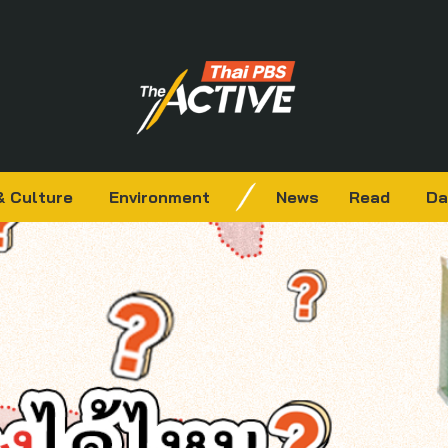
& Culture
Environment
News
Read
Da