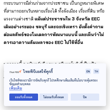
กระบวนการมีส่วนร่วมจากประชาชน เป็นกฎหมายพิเศษ
ที่สามารถยกเว้นหลายเรื่องได้ ทั้งผังเมือง เรื่องที่ดิน หรือ
แรงงานต่างชาติ
แม้แต่ประชาชนใน 3 จังหวัด EEC
เดิมอย่างระยอง ชลบุรี และฉะเชิงเทรา ยังตั้งคำถาม
ต่อผลลัพธ์ของโมเดลการพัฒนาแบบนี้ และเห็นว่าไม่
ควรเอาความล้มเหลวของ EEC ไปใช้ที่อื่น
นอกจากนี้ อ.กบินทร์บุรี และ อ.ศรีมหาโพธิ ที่เป็นเป้า
ไทยพีบีเอสใช้คุกกี้
หมายของการขยาย EEC ปัจจุบันต้องแบกรับปัญหาจาก
EN
TH
โรงหลอมและโรงคัดแยกขยะไปแล้วกว่า 90% ซึ่งหากเอา
เว็บไซต์ของเรามีการจัดเก็บคุกกี้ โปรดศึกษาเพิ่มเติมที่นโยบายคุ้มครอง
ข้อมูลส่วนบุคคล
อุตสาหกรรมเข้ามาเพิ่มก็จะยิ่งทำให้ผลกระทบหนักกว่า
เพิ่มเติม
เดิม
ยอมรับทั้งหมด
ไม่ยอมรับทั้งหมด
ปิด