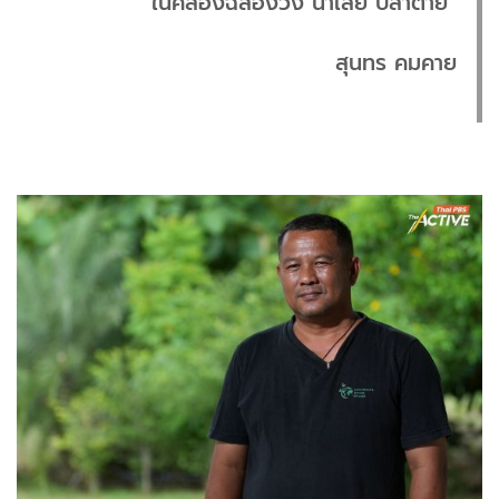
ในคลองฉลองวง น้ำเสีย ปลาตาย”
สุนทร คมคาย