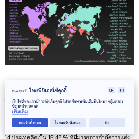
การควบคุมการแต่งกลิ่นน้ำยาบุหรี่
ไทยพีบีเอสใช้คุกกี้
EN
TH
ไฟฟ้า
เว็บไซต์ของเรามีการจัดเก็บคุกกี้ โปรดศึกษาเพิ่มเติมที่นโยบายคุ้มครอง
ข้อมูลส่วนบุคคล
เพิ่มเติม
จากประเทศที่อนุญาตให้จำหน่ายบุหรี่ไฟฟ้าทั้งหมด 76
ยอมรับทั้งหมด
ไม่ยอมรับทั้งหมด
ปิด
ประเทศ (รวมออสเตรเลีย ญี่ปุ่น ศรีลังกา) พบว่า มีเพียง
14 ประเทศคิดเป็น 18.42 % ที่มีมาตรการจำกัดการแต่ง