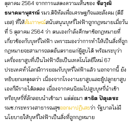
ตุลาคม 2564 จากการแสดงความเห็นของ
ชัยวุฒิ
ธนาคมานุสรณ์
รมว.ดิจิทัลเพื่อเศรษฐกิจและสังคม (ดีอี
เอส) ที่ให้
สัมภาษณ์
สนับสนุนบุหรี่ไฟฟ้าถูกกฎหมายเมื่อวัน
ที่ 5 ตุลาคม 2564 ว่า ตนเองกำลังศึกษาข้อกฎหมายที่
เกี่ยวข้องกับบุหรี่ไฟฟ้า เพราะมองว่าการทำให้เป็นสิ่งที่ถูก
กฎหมายจะสามารถลดอันตรายแก่ผู้สูบได้ พร้อมระบุว่า
เครื่องยาสูบที่เป็นไฟฟ้าถือเป็นเทคโนโลยีใหม่ 67
ประเทศทั่วโลกมีการยอมรับบุหรี่ไฟฟ้าแล้ว นอกจากนี้ ยัง
หยิบยกเหตุผลว่า เนื่องจากโรงงานยาสูบและผู้ปลูกยาสูบ
เองก็มีรายได้ลดลง เนื่องจากคนนิยมไปสูบบุหรี่นำเข้า
หรือบุหรี่ที่ลักลอบนำเข้ามา แต่ต่อมา
สาธิต ปิตุเตชะ
รมช.กระทรวงสาธารณสุข
ออกมาปฏิเสธ
ว่า รัฐบาลไม่มี
นโยบายให้บุหรี่ไฟฟ้าเป็นสิ่งที่ถูกกฎหมาย