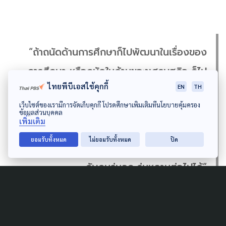
“ถ้าถนัดด้านการศึกษาก็ไปพัฒนาในเรื่องของ
การศึกษา หรือถนัดในด้านของเศรษฐกิจ ก็ไป
ไทยพีบีเอสใช้คุกกี้
EN
TH
พัฒนาในเรื่องเศรษฐกิจ แต่ไม่ว่าจะพัฒนาใน
เว็บไซต์ของเรามีการจัดเก็บคุกกี้ โปรดศึกษาเพิ่มเติมที่นโยบายคุ้มครอง
ด้านไหน ทุกคนก็สามารถมีส่วนร่วมต่อการ
ข้อมูลส่วนบุคคล
เพิ่มเติม
พัฒนาได้ เพียงแค่ให้เรามีความรู้สึกที่อยากจะ
ยอมรับทั้งหมด
ไม่ยอมรับทั้งหมด
ปิด
พัฒนาสังคม ซึ่งก็จะทำให้กลายเป็นสังคมที่ดีให้
กับคนรุ่นลูก รุ่นหลานต่อไปได้”
เวลานี้แนวคิด Everyday peace ได้ถูกวางแผนไว้ว่า