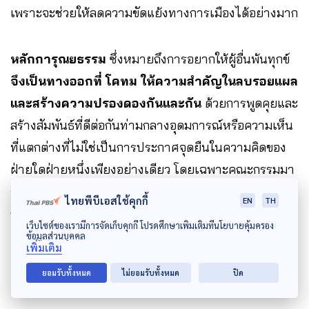
เพราะจะช่วยให้ลดความขัดแย้งทางการเมืองได้อย่างมาก
หลักการุณยธรรม
ซึ่งหมายถึงการอยากให้ผู้อื่นพ้นทุกข์
จึงเป็นทางออกที่
โคทม
ให้ความสำคัญในลบรอยแผล
และสร้างความปรองดองกันและกัน
ด้วยการพูดคุยและ
สร้างสัมพันธ์ที่ดีต่อกันท่ามกลางอุดมการณ์หรือความเห็น
ที่แตกต่างที่ไม่ใช่เป็นการประกาศจุดยืนในความคิดของ
ฝ่ายใดฝ่ายหนึ่งเพียงอย่างเดียว โดยเฉพาะคณะกรรมมา
ธิการในส่วนของการจัดทำรัฐธรรมนูญที่กำลังศึกษาข้อ
ไทยพีบีเอสใช้คุกกี้
EN
TH
กฎหมาย จะต้องรับฟังความเห็นของผู้ที่คิดต่างมากขึ้น
เว็บไซต์ของเรามีการจัดเก็บคุกกี้ โปรดศึกษาเพิ่มเติมที่นโยบายคุ้มครอง
เพื่อหาทางออกที่พอจะเห็นพ้องต้องกันและนำพาให้ความ
ข้อมูลส่วนบุคคล
เพิ่มเติม
คิดที่หลากหลายเดินหน้าต่อไปได้ด้วยสันติสุข
ยอมรับทั้งหมด
ไม่ยอมรับทั้งหมด
ปิด