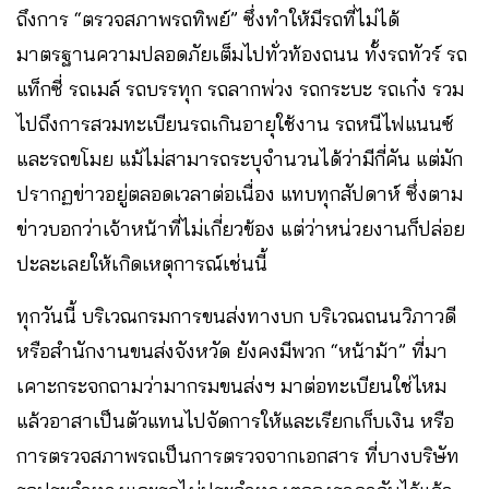
ถึงการ “ตรวจสภาพรถทิพย์” ซึ่งทำให้มีรถที่ไม่ได้
มาตรฐานความปลอดภัยเต็มไปทั่วท้องถนน ทั้งรถทัวร์ รถ
แท็กซี่ รถเมล์ รถบรรทุก รถลากพ่วง รถกระบะ รถเก๋ง รวม
ไปถึงการสวมทะเบียนรถเกินอายุใช้งาน รถหนีไฟแนนซ์
และรถขโมย แม้ไม่สามารถระบุจำนวนได้ว่ามีกี่คัน แต่มัก
ปรากฏข่าวอยู่ตลอดเวลาต่อเนื่อง แทบทุกสัปดาห์ ซึ่งตาม
ข่าวบอกว่าเจ้าหน้าที่ไม่เกี่ยวข้อง แต่ว่าหน่วยงานก็ปล่อย
ปะละเลยให้เกิดเหตุการณ์เช่นนี้
ทุกวันนี้ บริเวณกรมการขนส่งทางบก บริเวณถนนวิภาวดี
หรือสำนักงานขนส่งจังหวัด ยังคงมีพวก “หน้าม้า” ที่มา
เคาะกระจกถามว่ามากรมขนส่งฯ มาต่อทะเบียนใช่ไหม
แล้วอาสาเป็นตัวแทนไปจัดการให้และเรียกเก็บเงิน หรือ
การตรวจสภาพรถเป็นการตรวจจากเอกสาร ที่บางบริษัท