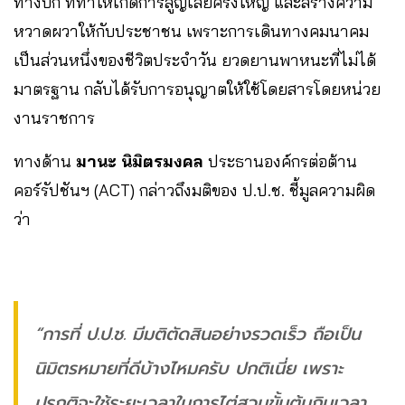
ทางบก ที่ทำให้เกิดการสูญเสียครั้งใหญ่ และสร้างความ
หวาดผวาให้กับประชาชน เพราะการเดินทางคมนาคม
เป็นส่วนหนึ่งของชีวิตประจำวัน ยวดยานพาหนะที่ไม่ได้
มาตรฐาน กลับได้รับการอนุญาตให้ใช้โดยสารโดยหน่วย
งานราชการ
ทางด้าน
มานะ นิมิตรมงคล
ประธานองค์กรต่อต้าน
คอร์รัปชันฯ (ACT) กล่าวถึงมติของ ป.ป.ช. ชี้มูลความผิด
ว่า
“การที่ ป.ป.ช. มีมติตัดสินอย่างรวดเร็ว ถือเป็น
นิมิตรหมายที่ดีบ้างไหมครับ ปกติเนี่ย เพราะ
ปรกติจะใช้ระยะเวลาในการไต่สวนขั้นต้นกินเวลา