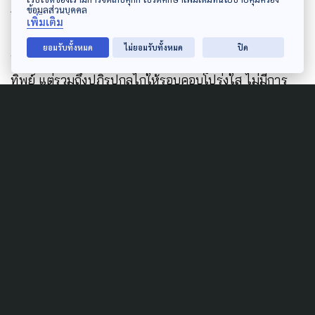
ข้อมูลส่วนบุคคล
การขนส่งยุติคอร์รัปชันให้เป็นวาระแห่งชาติ เพื่อไม่ให้เกิด
เพิ่มเติม
เหตุการณ์เช่นนี้ได้อีกในอนาคต ถึงเวลาที่จะต้องแก้ไข
ยอมรับทั้งหมด
ไม่ยอมรับทั้งหมด
ปิด
ปัญหาตรงนี้ให้ได้ ไม่เฉพาะเรื่องการตรวจทะเบียนรถ
ทิพย์ แต่รวมถึงปฏิรูปกลไกให้รอบคอบโปร่งใส ไม่มีการ
คอร์รัปชัน ทุกอย่างตรงไปตรงมา ซึ่งจะเป็นการปกป้อง
สาธารณประโยชน์ และทำให้การการเดินทางบนท้อง
ถนนมีความปลอดภัยมากยิ่งขึ้น
เนื้อหาที่เกี่ยวข้อง
1 เดือน #รถบัสไฟไหม้ หน่วยงานรัฐทำอะไรไปบ้าง
?
ย้อนเหตุสูญเสีย : ทัศนศึกษา(สลด) ปี 2567
เหตุการณ์ไฟไหม้รถบัส: ประมาทเลินเล่อหรือผลพวง