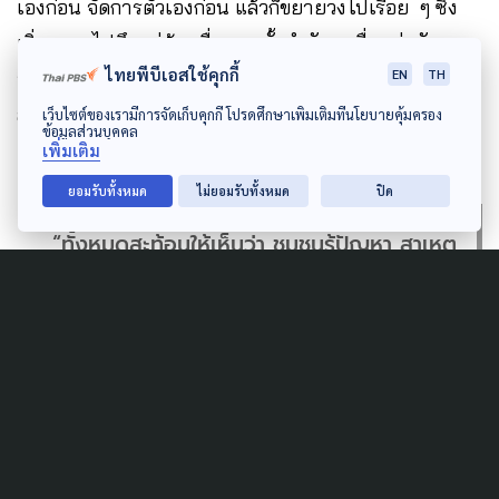
เองก่อน จัดการตัวเองก่อน แล้วก็ขยายวงไปเรื่อย ๆ ซึ่ง
เริ่มขยายไปถึงหมู่บ้านอื่น รวมทั้งกำลังจะเชื่อมต่อกับสภา
ไทยพีบีเอสใช้คุกกี้
อาหารปลอดภัย ในอนาคต เพื่อทำให้ชาวบ้านเกษตรกรมี
EN
TH
สุขภาพดี ปลอดภัยและมีรายได้ด้วย
เว็บไซต์ของเรามีการจัดเก็บคุกกี้ โปรดศึกษาเพิ่มเติมที่นโยบายคุ้มครอง
ข้อมูลส่วนบุคคล
เพิ่มเติม
ยอมรับทั้งหมด
ไม่ยอมรับทั้งหมด
ปิด
“ทั้งหมดสะท้อนให้เห็นว่า ชุมชนรู้ปัญหา สาเหตุ
ปัญหา การจัดการปัญหาได้ดีกว่า การที่เราเป็น
เจ้าของปัญหา ทำให้แก้ปัญหาได้ดีกว่าให้คนอื่น
มาจัดการปัญหา“