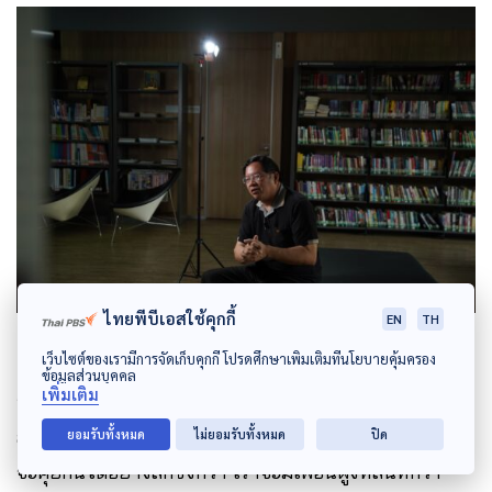
ไทยพีบีเอสใช้คุกกี้
EN
TH
เว็บไซต์ของเรามีการจัดเก็บคุกกี้ โปรดศึกษาเพิ่มเติมที่นโยบายคุ้มครอง
ข้อมูลส่วนบุคคล
เพิ่มเติม
อาจเป็นเพราะวัฒนธรรมของเรา ถ้าเราคุยกันแบบในห้อง
สมุด เราคุยกันได้ประมาณหนึ่ง แต่ถ้าเราคุยในบาร์ เราก็
ยอมรับทั้งหมด
ไม่ยอมรับทั้งหมด
ปิด
จะคุยกันได้อย่างลึกซึ้งกว่า เราจะมีเพื่อนฝูงที่สนิทกว่า