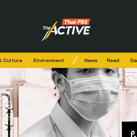
& Culture
Environment
News
Read
Da