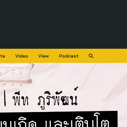
ta
Video
View
Podcast