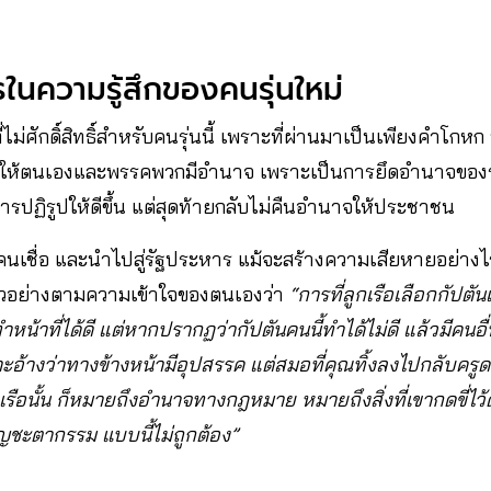
รในความรู้สึกของคนรุ่นใหม่
่ไม่ศักดิ์สิทธิ์สำหรับคนรุ่นนี้ เพราะที่ผ่านมาเป็นเพียงคำโก
พื่อให้ตนเองและพรรคพวกมีอำนาจ เพราะเป็นการยึดอำนาจของ
รปฏิรูปให้ดีขึ้น แต่สุดท้ายกลับไม่คืนอำนาจให้ประชาชน
คนเชื่อ และนำไปสู่รัฐประหาร แม้จะสร้างความเสียหายอย่างไ
กตัวอย่างตามความเข้าใจของตนเองว่า
“การที่ลูกเรือเลือกกัปตัน
ำหน้าที่ได้ดี แต่หากปรากฏว่ากัปตันคนนี้ทำได้ไม่ดี แล้วมีคนอื่นท
าะอ้างว่าทางข้างหน้ามีอุปสรรค แต่สมอที่คุณทิ้งลงไปกลับครูด
ือนั้น ก็หมายถึงอำนาจทางกฎหมาย หมายถึงสิ่งที่เขากดขี่ไว
ิญชะตากรรม แบบนี้ไม่ถูกต้อง”