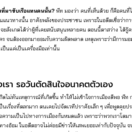
นที่มาขับเรือแทนคนนั้น?
พีท มองว่า คนที่เห็นด้วย ก็คือคนท
ื่อในแนวทางนั้น อาศัยพลังของประชาชน เพราะในอดีตเชื่อว่าการ
ะสังเกตได้ว่าผู้ที่เคยสนับสนุนหลายคน ตอนนี้ตาสว่าง ได้รู้คว
ือใคร จนต้องออกมายอมรับความผิดพลาด เหตุเพราะว่ามีกา
ป็นแค่เป็นเครื่องมือเท่านั้น
ข้างเรา รอวันตัดสินใจอนาคตตัวเอง
เกิดไม่ทันเหตุการณ์ที่เกิดขึ้น ทำให้ไม่เข้าใจการเมืองดีพอ พีท 
เป็นเรื่องที่ตลกมาก ตนเคยไปจัดเวทีปราศัยเล็ก ๆ เพื่อพูดคุย
้าใจความเป็นไปทางการเมืองกันหมดแล้ว เพราะว่าพวกเราโตมาก
างอ้อม ในอดีตอาจไม่ค่อยมีข่าวให้เสพเยอะเท่ากับปัจจุบัน 