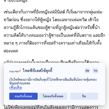
ชายเป็นหญิง’
เช่นเดียวกับภาพที่ยิงหญิงเฟมินิสต์ ก็เริ่มมาจากกลุ่มเฟม
ทวิตก่อน ซึ่งอยากให้ผู้หญิง โดยเฉพาะเฟมทวิต เข้าใจ
ความรู้สึกโกรธแค้นของผู้ชายที่ถูกผู้หญิงต่อว่าหรือชี้นำ
ความคิดให้บางคนมองว่าผู้ชายเป็นเพศที่อันตราย และอีก
หลาย ๆ ภาพก็ต้องการที่จะสร้างความเท่าเทียมให้กับทั้ง
สองเพศ
แม้ว่าภาพเหล่านั้นอาจเป็นการเสียดสีหรือการใช้ความ
รุนแรงก็ตาม ดังนั้น ภาพการ์ตูนส่วนใหญ่ที่มีเนื้อหาเสียดสี
ไทยพีบีเอสใช้คุกกี้
EN
TH
ผู้หญิง จึงเหมือนกับการ ‘เอาคืน’ ของฝั่งผู้ชายจากเฟมทวิ
เว็บไซต์ของเรามีการจัดเก็บคุกกี้ โปรดศึกษาเพิ่มเติมที่นโยบายคุ้มครอง
ข้อมูลส่วนบุคคล
ตนั่นเอง
เพิ่มเติม
ยอมรับทั้งหมด
ไม่ยอมรับทั้งหมด
ปิด
ไม่ใช่เพียงเพจมะมู๋ที่คนในสังคมมองว่ามีการแสดงการ