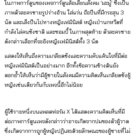
ในภาพการ์ตูนของเพจการ์ตูนล้อเลียนสังคม ‘มะมู๋’ ซึ่งเป็น
ภาพตัวละครชายรูปร่างอ้วน ใส่แว่น ถือปืนที่มีกระสุน 3
นัด และเล็งปืนไปทางหญิงเฟมินิสต์ หญิงเป่านกหวีดที่
กำลังไล่คนชังชาติ และซอมบี้ ในภาพสุดท้าย ตัวละครชาย
ดังกล่าวเลือกที่จะยิงหญิงเฟมินิสต์ทั้ง 3 นัด
แสดงให้เห็นถึงความเกลียดชังและความคับแค้นใจที่มีต่อ
หญิงเฟมินิสต์เป็นอย่างมาก อีกทั้งข้อความข้างต้นยัง
ตอกย้ำให้เห็นว่ามีผู้ชายในสังคมมีความคิดเห็นเกลียดชังผู้
หญิงเช่นเดียวกันกับเพจนี้อีกไม่น้อย
ผู้ใช้รายหนึ่งบนแพลตฟอร์ม X ได้แสดงความคิดเห็นที่มี
ต่อภาพการ์ตูนเพจดังกล่าวว่าอาจเกิดจากปมของตัวผู้วาด
ซึ่งเกิดจากการถูกผู้หญิงปฏิเสธด้วยลักษณะของผู้ชายที่ไม่