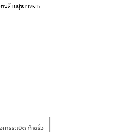
ะทบด้านสุขภาพจาก
ารระเบิด ก๊าซรั่ว