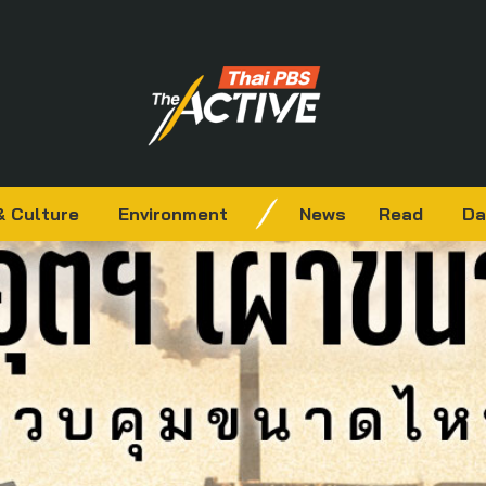
& Culture
Environment
News
Read
Da