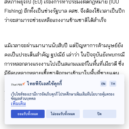
สหภาพยุโรป (EU) เรื่องการทําประมงผิดกฎหมาย (IUU
Fishing) อีกทั้งเป็นช่วงรัฐบาล คสช. จึงต้องใช้เวลาเป็นปีก
ว่าจะสามารถช่วยเหลือแรงงานข้ามชาติได้สำเร็จ
แม้เวลาจะผ่านมานานนับสิบปี แต่ปัญหาการค้ามนุษย์ยัง
คงเป็นประเด็นสำคัญ ฐปณีย์ เล่าว่า ในปัจจุบันยังพบกรณี
การหลอกลวงแรงงานไปเป็นสแกมเมอร์ในพื้นที่เมียวดี ซึ่ง
มีผู้คนหลากหลายเชื้อชาติถูกพาเข้ามาในพื้นที่ชายแดน
แม่น้ำเมย ก่อนจะถูกควบคุมตัว บางรายถูกทำร้ายร่างกาย
ไทยพีบีเอสใช้คุกกี้
EN
TH
ถูกช็อตไฟฟ้า และถูกทุบตีจนบาดเจ็บ ภาพความรุนแรง
เว็บไซต์ของเรามีการจัดเก็บคุกกี้ โปรดศึกษาเพิ่มเติมที่นโยบายคุ้มครอง
ข้อมูลส่วนบุคคล
ของการค้ามนุษย์ในปัจจุบันจึงเป็นสิ่งที่เกิดขึ้นจริง ไม่ใช่
เพิ่มเติม
เพียงเรื่องแต่งในซีรีส์
ยอมรับทั้งหมด
ไม่ยอมรับทั้งหมด
ปิด