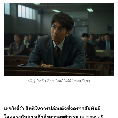
ณัฏฐ์ กิจจริต รับบท “เมฆ” ในซีรีส์ ทนายปีศาจ
เธอยังชี้ว่า
สิทธิในการปล่อยตัวชั่วคราวสัมพันธ์
โดยตรงกับการเข้าถึงความยุติธรรม
เพราะหากผู้