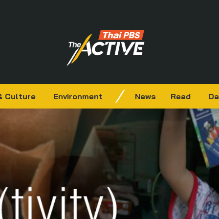
& Culture
Environment
News
Read
Da