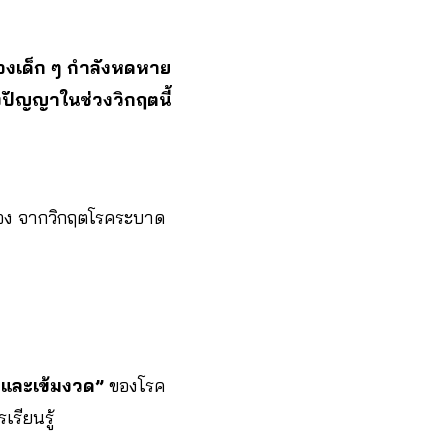
์ของเด็ก ๆ กำลังหดหาย
งปัญญาในช่วงวิกฤตนี้
้อง จากวิกฤตโรคระบาด
ุดและเข้มงวด”
ของโรค
เรียนรู้