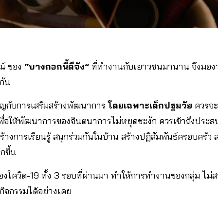
์ ของ
“บางกอกนี้ดีจัง”
ที่ทำงานกับเยาวชนมานาน จึงมองว่า
กัน
ัญกับการเสริมสร้างพัฒนาการ
โดยเฉพาะเด็กปฐมวัย
ควรจะถ
 เพื่อให้พัฒนาการของจินตนาการไม่หยุดชะงัก ควรเข้าถึงปร
งการเรียนรู้ สนุกร่วมกันในบ้าน สร้างปฏิสัมพันธ์ครอบครัว ลด
กขึ้น
ของโควิด-19 ทั้ง 3 รอบที่ผ่านมา ทำให้การทำงานของกลุ่ม ไ
ำกิจกรรมได้อย่างเคย