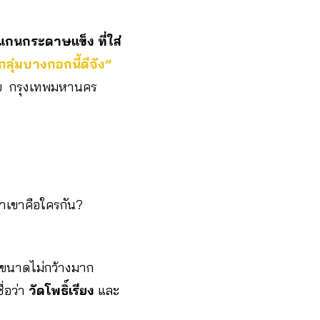
แกนกระดาษแข็ง ที่ใส่
กลุ่มบางกอกนี้ดีจัง”
น้อย กรุงเทพมหานคร
่าเขาคือใครกัน?
ี่ขนาดไม่กว้างมาก
ื่อว่า
วัดโพธิ์เรียง
และ