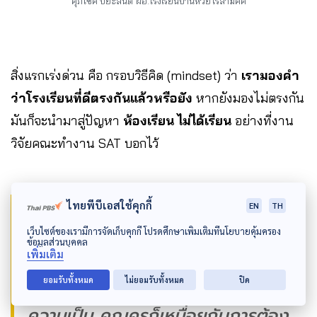
ศุภโชค ปิยะสันติ์
ผอ.โรงเรียนบ้านห้วยไร่สามัคคี
สิ่งแรกเร่งด่วน คือ กรอบวิธีคิด (mindset) ว่า
เรามองคำ
ว่าโรงเรียนที่ดีตรงกันแล้วหรือยัง
หากยังมองไม่ตรงกัน
มันก็จะนำมาสู่ปัญหา
ห้องเรียน ไม่ได้เรียน
อย่างที่งาน
วิจัยคณะทำงาน SAT บอกไว้
“เราต้องเลือก และเข้มแข็งพอสมควร
ไทยพีบีเอสใช้คุกกี้
EN
TH
ว่า Schooling ที่ดีของ โรงเรียนผม
เว็บไซต์ของเรามีการจัดเก็บคุกกี้ โปรดศึกษาเพิ่มเติมที่นโยบายคุ้มครอง
ข้อมูลส่วนบุคคล
เพิ่มเติม
คืออะไร ? ถ้าไม่เลือก รับทั้งหมดไว้
ยอมรับทั้งหมด
ไม่ยอมรับทั้งหมด
ปิด
เราจะไปไม่ถึงปลายทาง แต่ในโลกของ
ความเป็น คุณครูก็เหนื่อยกับการต้อง