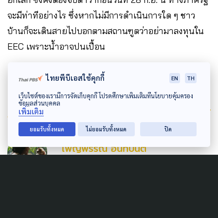
จะมีท่าทีอย่างไร ซึ่งหากไม่มีการดำเนินการใด ๆ ชาว
บ้านก็จะเดินสายไปบอกตามสถานฑูตว่าอย่ามาลงทุนใน
EEC เพราะน้ำอาจปนเปื้อน
ไทยพีบีเอสใช้คุกกี้
EN
TH
เว็บไซต์ของเรามีการจัดเก็บคุกกี้ โปรดศึกษาเพิ่มเติมที่นโยบายคุ้มครอง
ข้อมูลส่วนบุคคล
Author
เพิ่มเติม
ยอมรับทั้งหมด
ไม่ยอมรับทั้งหมด
ปิด
AUTHOR
เพ็ญพรรณ อินทปันตี
อดีตนักกิจกรรม รักการอ่าน งานเขียน ว่ายน้ำ
และเล่นกับแมว