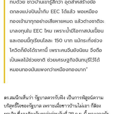
ทบด้วย ชาวบ้านเขารู้สึกว่า อุตส่าห์สร้างข้อ
ตกลงแบ่งปันน้ำกับ EEC ได้แล้ว พอเหมือง
ทองเข้ามาทุกอย่างเสียหายหมด แล้วต่างชาติจะ
มาลงทุนใน EEC ไหม เพราะน้ำมีโอกาสปนเปื้อน
และตอนนี้ทุเรียนโลละ 150 บาท แม้กระทั่งช่วง
โควิดก็ยังได้ราคานี้ เพราะคนจีนยังนิยม จึงถือ
เป็นผลไม้ช่วยชาติ ช่วยเศรษฐกิจจันทบุรีไว้ได้
หมอนทองมันแพงกว่าเหมืองทองมาก”
ดร.สมนึกเห็นว่า รัฐบาลควรรับฟัง เป็นการพิสูจน์ความ
บริสุทธิ์ใจของรัฐบาล เพราะเมื่อชาวบ้านไม่เอา ก็ต้อง
ยกเลิก ซึ่งคงต้องจับตาว่าก่อนวันที่ 28 ก.ย. นี้ ทางภาครัฐ