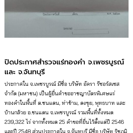
ปิดประกาศสำรวจแร่ทองคำ จ.เพชรบูรณ์
และ จ.จันทบุรี
ประกาศใน จ.เพชรบูรณ์ มีชื่อ บริษัท อัครา รีซอร์สเซส
จำกัด (มหาชน) เป็นผู้ยื่นคำขออาชญาบัตรพิเศษแร่
ทองคำในพื้นที่ ต.ชนแดน, ท่าข้าม, ดงขุย, พุทธบาท และ
บ้านกล้วย อ.ชนแดน จ.เพชรบูรณ์ รวมพื้นที่ทั้งหมด
239,322 ไร่ จากทั้งหมด 25 คำขอที่ยื่นไว้ตั้งแต่ปี 2546
และปี 2548 ส่วนประกาศใน จ.จันทบุรี มีชื่อ บริษัท ริชภูมิ