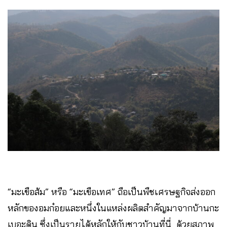
“มะเขือส้ม” หรือ “มะเขือเทศ” ถือเป็นพืชเศรษฐกิจส่งออก
หลักของอมก๋อยและหนึ่งในแหล่งผลิตสำคัญมาจากบ้านกะ
เบอะดิน ซึ่งเป็นรายได้หลักให้กับชาวบ้านที่นี่ ด้วยสภาพ