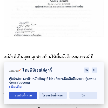
แต่สิ่งที่เป็นจุดปลุกชาวบ้านให้ตื่นตัวคือเหตุการณ์ ปี
2562 สำนักงานอุตสหกรรมเชียงใหม่ ได้ปิดประกาศขอ
ไทยพีบีเอสใช้คุกกี้
EN
TH
ทำเหมืองแร่ ที่ว่าการอำเภออมก๋อย ชาวบ้านอ้างว่าไม่
เว็บไซต์ของเรามีการจัดเก็บคุกกี้ โปรดศึกษาเพิ่มเติมที่นโยบายคุ้มครอง
ทราบเรื่องนี้มาก่อน ทั้งยังมีเรื่องของรายชื่อ ลายมือของ
ข้อมูลส่วนบุคคล
เพิ่มเติม
ชาวบ้านที่ปรากฎอยู่ในรายงาน EIA ที่ใช้ประกอบการขอ
ใบอนุญาตทำประทานบัตร จึงมีการออกมาต่อสู้คัดค้าน
ยอมรับทั้งหมด
ไม่ยอมรับทั้งหมด
ปิด
ของชาวบ้านว่าไม่เอาเหมือง แต่ขณะเดียวกันก็ใช่ว่าจะมี