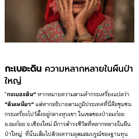
กะเบอะดิน
ความหลากหลายในผืนป่า
ใหญ่
“
กะเบอะดิน”
หากหมายความตามคำกระเหรี่ยงแปลว่า
“ดินเหนียว”
แต่หากอธิบายตามภูมิประเทศที่นี่คือชุมชน
กระเหรี่ยงโปว์ตั้งอยู่กลางหุบเขา ในเขตของป่าอมก๋อย
อ.อมก๋อย จ.เชียงใหม่ มีการดำรงชีวิตที่หลากหลายในผืน
ป่าใหญ่ ที่นั่นเต็มไปด้วยความอุดมสมบรูณ์ของฐานทุน