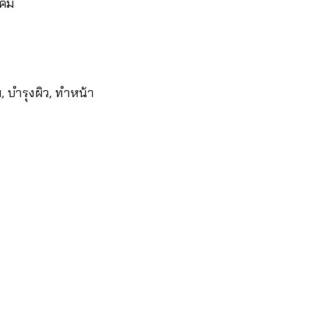
ค็ม
ม, บำรุงผิว, ทำหน้า