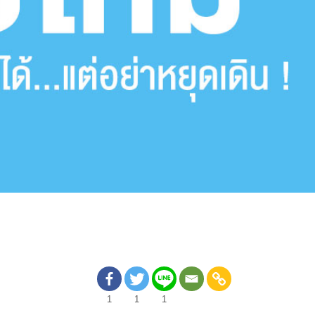
1
1
1