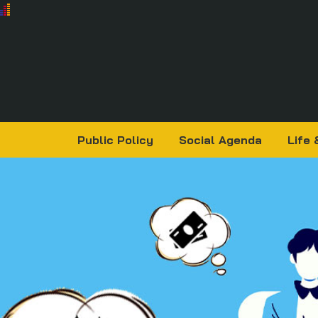
Public Policy
Social Agenda
Life 