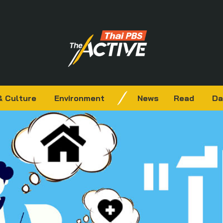
& Culture
Environment
News
Read
Da