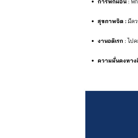
การพักผ่อน
: พั
สุขภาพจิต :
มีคว
งานอดิเรก
: ไปค
ความมั่นคงทางส