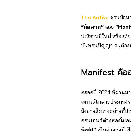
The Active
ชวนย้อนต
“คิดมาก”
และ
“Mani
ปณิธานปีใหม่ หรือแท้จร
บั่นทอนปัญญา จนต้องพึ
Manifest คือ
ตลอดปี 2024 ที่ผ่านมาน
เทรนด์ในต่างประเทศรวม
ถึงบางสิ่งบางอย่างที่ป
คอนเทนต์ต่างหลงใหลแ
นิเฟส”
เป็นคำแห่งปี ฟัง