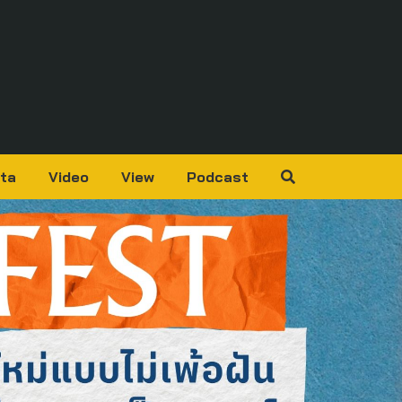
ta
Video
View
Podcast