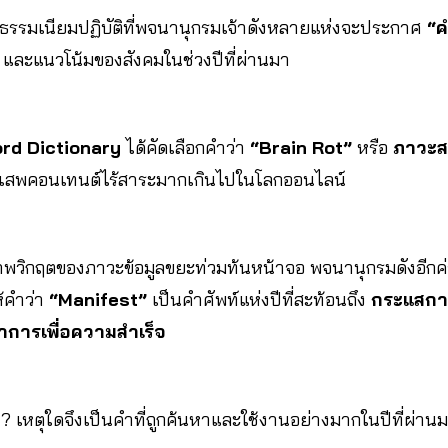
นธรรมเนียมปฏิบัติที่พจนานุกรมเจ้าดังหลายแห่งจะประกาศ
“ค
และแนวโน้มของสังคมในช่วงปีที่ผ่านมา
rd Dictionary
ได้คัดเลือกคำว่า
“Brain Rot”
หรือ
ภาวะส
การเสพคอนเทนต์ไร้สาระมากเกินไปในโลกออนไลน์
พวิกฤตของภาวะข้อมูลขยะท่วมท้นหน้าจอ พจนานุกรมดังอีกค่
ห้คำว่า
“Manifest”
เป็นคำศัพท์แห่งปีที่สะท้อนถึง
กระแสการ
าการเพื่อความสำเร็จ
 ? เหตุใดจึงเป็นคำที่ถูกค้นหาและใช้งานอย่างมากในปีที่ผ่าน