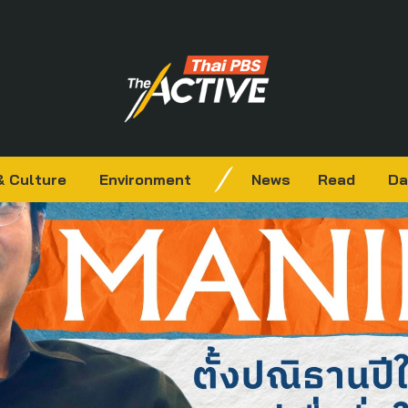
& Culture
Environment
News
Read
Da