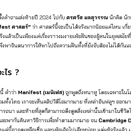
ั้งคำถามส่งท้ายปี 2024 ไปกับ
ศรศวัส มลสุวรรณ
นักคิด นั
fest ศาสตร์”
ว่า ศาสตร์นี้จะเป็นได้จริงมากน้อยแค่ไหน เกี่ย
ิงแล้วเป็นเพียงแค่เรื่องราวงมงายเพ้อฝันของผู้คนในยุคสมัยที
งพาจินตนาการให้พาไปถึงความฝันทั้งที่ยังจับต้องไม่ได้กันแน
อะไร ?
ี้ คำว่า
Manifest (เมนิเฟส)
ถูกพูดถึงหนาหู โดยเฉพาะในโ
ทั้งไทย เราจะเห็นคลิปวิดีโอมากมาย ที่เหล่าอินฟลูฯ ออกมาแ
รารถนา และท้ายที่สุดก็สามารถดึงดูดสิ่งเหล่านั้นเข้ามาในชีวิต
ละพากันค้นหาวิธีการเพื่อทำตามมากมาย จน
Cambridge D
แค่นี้อาจดูเหลือเชื่อ และเพ้อเจ้อไปเสียหน่อย แต่แท้จริงแล้ว 