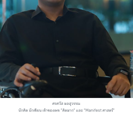
ศรศวัส มลสุวรรณ
นักคิด นักเขียน เจ้าของเพจ “คิดมาก” และ “Manifest ศาสตร์”