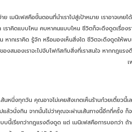
่าย เมนิเฟสคือขั้นตอนที่นำเราไปสู่เป้าหมาย เราอาจเคยได
อว่า เราคิดแบบไหน คบหาคนแบบไหน ชีวิตก็จะดึงดูดเรื่อง
น หากเราคิด รู้จัก หรือมองเห็นสิ่งใด ชีวิตจะดึงดูดให้พบเ
ของสมองเราจะไปจับโฟกัสกับสิ่งที่เราสนใจ หากกฎแรงดึงด
เ
้นหนึ่งทุกวัน คุณอาจไม่เคยสังเกตเห็นร้านก๋วยเตี๋ยวนี้เลย
ปแล้วนั่งกิน จากนั้นไม่ว่าคุณจะผ่านเส้นทางนี้อีกกี่ครั้ง ก
 แบบนี้เรียกว่ากฎแรงดึงดูด แต่ เมนิเฟสคือการบอกว่า ถ