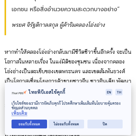
เอกชน หรือสิ่งอำนวยความสะดวกบางอย่าง”
พรยศ จิรัฐติกาลสกุล ผู้ค้าริมคลองโอ่งอ่าง
หากทำให้คลองโอ่งอ่างกลับมามีชีวิตชีวาขึ้นอีกครั้ง จะเป็น
โอกาสในหลายเรื่อง ในแง่มิติของชุมชน เนื่องจากคลอง
โอ่งอ่างเป็นตะเข็บของเขตพระนคร และเขตสัมพันธวงศ์
เป็นโอกาสเชื่อมโยงการค้าขายชาวจีน ชาวอินเดีย พัฒนา
เศรษฐกิจ และดำรงไว้ซึ่งประวัติศาสตร์พื้นที่ดั้งเดิม
ไทยพีบีเอสใช้คุกกี้
EN
TH
เว็บไซต์ของเรามีการจัดเก็บคุกกี้ โปรดศึกษาเพิ่มเติมที่นโยบายคุ้มครอง
มิติเชื่อมโยงกับย่าน คลองโอ่งอ่างเชื่อมต่อคูเมืองเดิม
ข้อมูลส่วนบุคคล
เพิ่มเติม
คลองผดุงกรุงเกษม คลองหลอด พื้นที่ยังเชื่อมโยงกับสำ
เพ็ง ตลาดน้อย ปากคลองตลาด เยาวราช ซึ่งสามารถ
ยอมรับทั้งหมด
ไม่ยอมรับทั้งหมด
ปิด
ทำให้พื้นที่ถูกพัฒนาต่อเนื่องกันได้