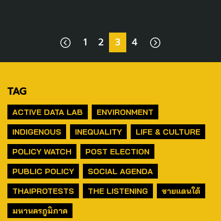
1
2
3
4
TAG
ACTIVE DATA LAB
ENVIRONMENT
INDIGENOUS
INEQUALITY
LIFE & CULTURE
POLICY WATCH
POST ELECTION
PUBLIC POLICY
SOCIAL AGENDA
THAIPROTESTS
THE LISTENING
ชายแดนใต้
มหานครภูมิภาค