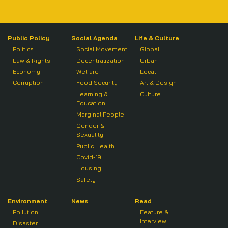
Public Policy
Social Agenda
Life & Culture
Politics
Social Movement
Global
Law & Rights
Decentralization
Urban
Economy
Welfare
Local
Corruption
Food Security
Art & Design
Learning &
Culture
Education
Marginal People
Gender &
Sexuality
Public Health
Covid-19
Housing
Safety
Environment
News
Read
Pollution
Feature &
Interview
Disaster