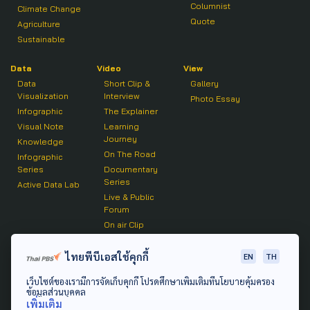
Columnist
Climate Change
Quote
Agriculture
Sustainable
Data
Video
View
Data
Short Clip &
Gallery
Visualization
Interview
Photo Essay
Infographic
The Explainer
Visual Note
Learning
Journey
Knowledge
On The Road
Infographic
Series
Documentary
Series
Active Data Lab
Live & Public
Forum
On air Clip
Podcast
ไทยพีบีเอสใช้คุกกี้
EN
TH
The Active
เว็บไซต์ของเรามีการจัดเก็บคุกกี้ โปรดศึกษาเพิ่มเติมที่นโยบายคุ้มครอง
Active Talk
ข้อมูลส่วนบุคคล
เพิ่มเติม