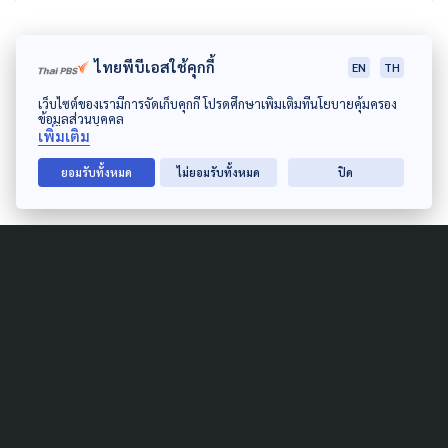
ไทยพีบีเอสใช้คุกกี้
EN
TH
เว็บไซต์ของเรามีการจัดเก็บคุกกี้ โปรดศึกษาเพิ่มเติมที่นโยบายคุ้มครอง
ข้อมูลส่วนบุคคล
เพิ่มเติม
ยอมรับทั้งหมด
ไม่ยอมรับทั้งหมด
ปิด
Author
AUTHOR
ศุภชัย เกศการุณกุล
เป็นช่างภาพพอร์ทเทรต เขียนความเรียงและ
สัมภาษณ์เพื่อเล่าเรื่องที่ภาพถ่ายทําไม่ได้ และต่อ