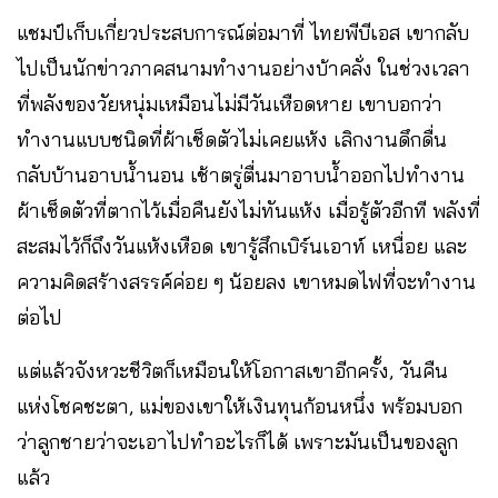
แชมป์เก็บเกี่ยวประสบการณ์ต่อมาที่ ไทยพีบีเอส เขากลับ
ไปเป็นนักข่าวภาคสนามทำงานอย่างบ้าคลั่ง ในช่วงเวลา
ที่พลังของวัยหนุ่มเหมือนไม่มีวันเหือดหาย เขาบอกว่า
ทำงานแบบชนิดที่ผ้าเช็ดตัวไม่เคยแห้ง เลิกงานดึกดื่น
กลับบ้านอาบน้ำนอน เช้าตรู่ตื่นมาอาบน้ำออกไปทำงาน
ผ้าเช็ดตัวที่ตากไว้เมื่อคืนยังไม่ทันแห้ง เมื่อรู้ตัวอีกที พลังที่
สะสมไว้ก็ถึงวันแห้งเหือด เขารู้สึกเบิร์นเอาท์ เหนื่อย และ
ความคิดสร้างสรรค์ค่อย ๆ น้อยลง เขาหมดไฟที่จะทำงาน
ต่อไป
แต่แล้วจังหวะชีวิตก็เหมือนให้โอกาสเขาอีกครั้ง, วันคืน
แห่งโชคชะตา, แม่ของเขาให้เงินทุนก้อนหนึ่ง พร้อมบอก
ว่าลูกชายว่าจะเอาไปทำอะไรก็ได้ เพราะมันเป็นของลูก
แล้ว