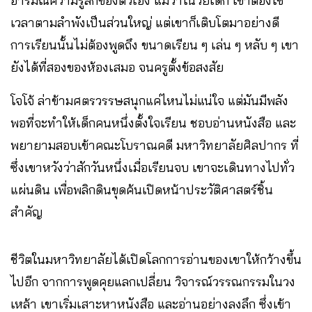
อารมณ์ความรู้สึกของตัวเอง แม้ว่าในวัยเด็ก เขาต้องใช้
เวลาตามลำพังเป็นส่วนใหญ่ แต่เขาก็เติบโตมาอย่างดี
การเรียนนั้นไม่ต้องพูดถึง ขนาดเรียน ๆ เล่น ๆ หลับ ๆ เขา
ยังได้ที่สองของห้องเสมอ จนครูตั้งข้อสงสัย
โจโจ้ ล่าข้ามศตรวรรษสนุกแค่ไหนไม่แน่ใจ แต่มันมีพลัง
พอที่จะทำให้เด็กคนหนึ่งตั้งใจเรียน ชอบอ่านหนังสือ และ
พยายามสอบเข้าคณะโบราณคดี มหาวิทยาลัยศิลปากร ที่
ซึ่งเขาหวังว่าสักวันหนึ่งเมื่อเรียนจบ เขาจะเดินทางไปทั่ว
แผ่นดิน เพื่อพลิกดินขุดค้นเปิดหน้าประวัติศาสตร์ชิ้น
สำคัญ
ชีวิตในมหาวิทยาลัยได้เปิดโลกการอ่านของเขาให้กว้างขึ้น
ไปอีก จากการพูดคุยแลกเปลี่ยน วิจารณ์วรรณกรรมในวง
เหล้า เขาเริ่มเสาะหาหนังสือ และอ่านอย่างลงลึก ซึ่งเข้า