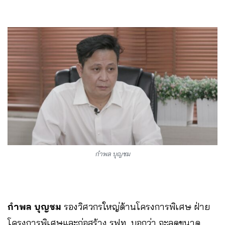
กำพล บุญชม
กำพล บุญชม
รองวิศวกรใหญ่ด้านโครงการพิเศษ ฝ่าย
โครงการพิเศษและก่อสร้าง รฟท. บอกว่า​ จะลดขนาด