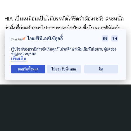
HIA เป็นเหมือนเป็นไม้บรรทัดไว้ขีดว่าต้องระวัง ตระหนัก
ว่าสิ่งที่ก่อสร้างจะไปกระทบอะไรบ้าง ซึ่งในคณะผู้จัดทำ
รายงานมีผู้เชี่ยวชาญหลายด้าน ทั้งโบราณคดี อนุรักษ์
ไทยพีบีเอสใช้คุกกี้
EN
TH
มรดกทางวัฒนธรรม ประวัติศาสตร์ สถาปัตยกรรม ภูมิส
เว็บไซต์ของเรามีการจัดเก็บคุกกี้ โปรดศึกษาเพิ่มเติมที่นโยบายคุ้มครอง
ข้อมูลส่วนบุคคล
ถาปัตย์ วิศวกรรมโครงสร้าง วิศวกรรม
เพิ่มเติม
ราง มานุษยวิทยา ประวัติศาสตร์ศิลปะ และผู้เชี่ยวชาญ
ยอมรับทั้งหมด
ไม่ยอมรับทั้งหมด
ปิด
มรดกโลกจากต่างประเทศ
ด้วยความละเอียดอ่อนของพื้นที่ อยู่ระหว่างตกผลึกกับผู้
เชี่ยวชาญ เมื่อทำรายงานเสร็จแล้วจะส่งไปยัง สผ. และ
สภาการโบราณสถานระหว่างประเทศ
(International
Council on Monuments and Sites หรือ ICOMOS) ซึ่ง
เป็นองค์กรวิชาชีพทางมรดกทางวัฒนธรรมในระดับ