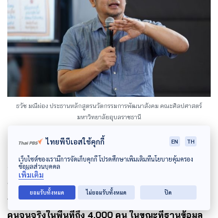
ธวัช มณีผ่อง ประธานหลักสูตรนวัตกรรมการพัฒนาสังคม คณะศิลปศาสตร์
มหาวิทยาลัยอุบลราชธานี
ไทยพีบีเอสใช้คุกกี้
EN
TH
เว็บไซต์ของเรามีการจัดเก็บคุกกี้ โปรดศึกษาเพิ่มเติมที่นโยบายคุ้มครอง
ข้อมูลส่วนบุคคล
อีกทั้งการอ้างอิงข้อมูลจาก TP MAP ซึ่งเป็นฐานข้อมูล
เพิ่มเติม
ขนาดใหญ่ (Big Data) ของรัฐบาล ก็ยังมีข้อจำกัด โดยยก
ยอมรับทั้งหมด
ไม่ยอมรับทั้งหมด
ปิด
กรณีศึกษา จากการลงพื้นที่ใน
จ.อำนาจเจริญ
พบว่า
คนจนจริงในพื้นที่ถึง 4,000 คน ในขณะที่ฐานข้อมูล