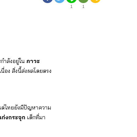
1
1
ำลังอยู่ใน
ภาวะ
ื่อง สิ่งนี้ส่งผลโดยตรง
 แต่ไทยยังมีปัญหาความ
ี่เก่งกระจุก
เด็กที่มา