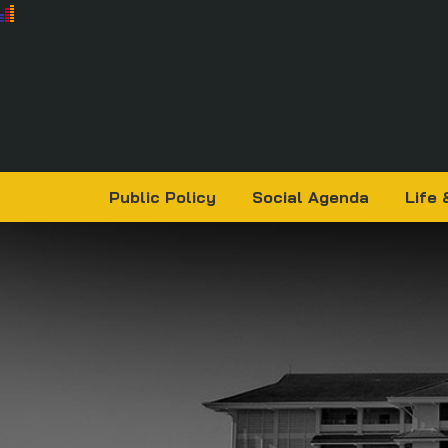
Public Policy
Social Agenda
Life 