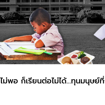
ไม่พอ ก็เรียนต่อไม่ได้…ทุนมนุษย์ที