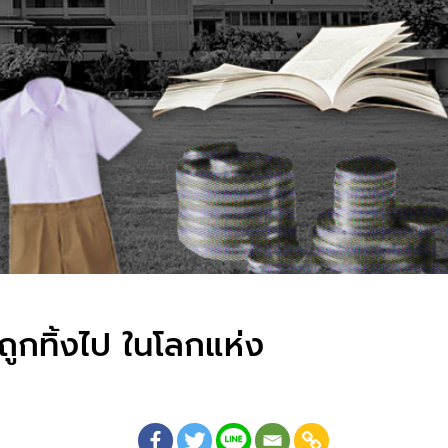
่ถูกทิ้งไป ในโลกแห่ง