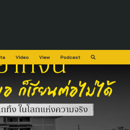
ta
Video
View
Podcast