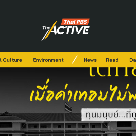
& Culture
Environment
News
Read
Da