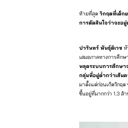
ท้ายที่สุด
วิกฤตที่เด็
การตัดสินใจว่าจะอยู
ปวรินทร์ พันธุ์ติเวช
ห
เสมอภาคทางการศึกษา 
หลุดระบบการศึกษาจะ
กลุ่มที่อยู่ต่ำกว่า
มาตั้งแต่ก่อนเกิดวิกฤ
ขึ้นอยู่ที่มากกว่า 1.3 ล