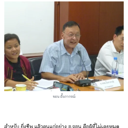
จอน อึ๊งภากรณ์
สำหรับ ยิ่งชีพ แล้วคนแก่อย่าง อ.จอน คือผู้ที่ไม่เคยหมด