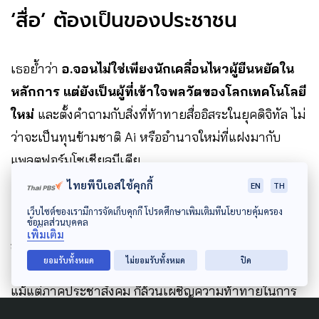
‘สื่อ’ ต้องเป็นของประชาชน
เธอย้ำว่า
อ.จอนไม่ใช่เพียงนักเคลื่อนไหวผู้ยืนหยัดใน
หลักการ แต่ยังเป็นผู้ที่เข้าใจพลวัตของโลกเทคโนโลยี
ใหม่
และตั้งคำถามกับสิ่งที่ท้าทายสื่ออิสระในยุคดิจิทัล ไม่
ว่าจะเป็นทุนข้ามชาติ Ai หรืออำนาจใหม่ที่แฝงมากับ
แพลตฟอร์มโซเชียลมีเดีย
ไทยพีบีเอสใช้คุกกี้
EN
TH
เว็บไซต์ของเรามีการจัดเก็บคุกกี้ โปรดศึกษาเพิ่มเติมที่นโยบายคุ้มครอง
แนวคิดสำคัญที่ อ.จอน ฝากไว้คือ
การพยายามทำให้
ข้อมูลส่วนบุคคล
เพิ่มเติม
สื่อสารมวลชน เป็นของประชาชนอย่างแท้จริง ไม่ใช่
ยอมรับทั้งหมด
ไม่ยอมรับทั้งหมด
ปิด
ของรัฐ ทุน หรือชนชั้นนำ
สื่อขนาดเล็ก สื่อพลเมือง หรือ
แม้แต่ภาคประชาสังคม ก็ล้วนเผชิญความท้าทายในการ
รักษาพื้นที่อิสระให้ดำรงอยู่ ซึ่งก็ได้ตั้งคำถามไว้เช่นกันว่า