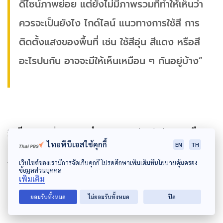
ดีไซน์ภาพย่อย แต่ยังไม่มีภาพรวมที่ทำให้เห็นว่า
ควรจะเป็นยังไง ไกด์ไลน์ แนวทางการใช้สี การ
ติดตั้งแสงของพื้นที่ เช่น ใช้สีอุ่น สีแดง หรือสี
อะไรปนกัน อาจจะมีให้เห็นเหมือน ๆ กันอยู่บ้าง”
ฐะนียา มองว่า หากจะทำ master plan lighting หรือ
ไทยพีบีเอสใช้คุกกี้
EN
TH
แผนการจัดแสดงไฟในเกาะรัตนโกสินทร์จะต้องเริ่มจาก
การศึกษาปัญหาที่มีอยู่เดิมในพื้นที่ ความต้องการแก้ไข
เว็บไซต์ของเรามีการจัดเก็บคุกกี้ โปรดศึกษาเพิ่มเติมที่นโยบายคุ้มครอง
ข้อมูลส่วนบุคคล
และลักษณะทางกายภาพ เพื่อวางเป็นโครงร่างของ
เพิ่มเติม
master plan lighting
ยอมรับทั้งหมด
ไม่ยอมรับทั้งหมด
ปิด