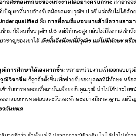
่อาจสะท้อนทักษะของแรงงานได้อย่างครบถ้วน:
เราอาจจะ
่ยวกับปัญหาที่นายจ้างรับสมัครคนจบวุฒิฯ ป.ตรี แต่กลับไม่ได้ศ
Underqualified
คือ
การที่คนเรียนจบมาแล้วมีความสามาร
นข้าม ก็มีคนที่จบวุฒิฯ ป.6 แต่มีทักษะสูง กลับไม่มีโอกาสเข้าถึ
ี่ยวชาญของเขาได้
ดังนั้นจึงมีคนที่มีวุฒิฯ แต่ไม่มีทักษะ หรื
กวุฒิการศึกษาได้เองมากขึ้น:
หลายหน่วยงานเริ่มออกแบบวุฒ
วุฒิวิชาชีพ
ก็ถูกจัดตั้งขึ้นเพื่อช่วยรับรองบุคคลที่มีทักษะ ห
เข้ารับการทดสอบที่สถาบันเพื่อขอรับคุณวุฒิ นำไปใช้ประโยชน
การออกแบบการทดสอบและรับรองทักษะอย่างมีมาตรฐาน แต่ปั
ียวกันหมด
้ อธิบายอีกว่า ลำพังแค่ 2 ปรากฏการณ์ข้างต้น ไม่ได้นำไปสู่ก