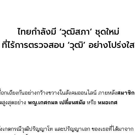
ไทยกำลังมี ‘วุฒิสภา’ ชุดใหม่
ที่ไร้การตรวจสอบ ‘วุฒิ’ อย่างโปร่งใส
ี่ถกเถียงกันอย่างกว้างขวางในสังคมออนไลน์ ภายหลัง
สมาชิก
ตสูงสุดอย่าง
พญ.เกศกมล เปลี่ยนสมัย
หรือ
หมอเกศ
้อสังเกตกรณีวุฒิปริญญาโท และปริญญาเอก ของเธอที่ได้มาจาก