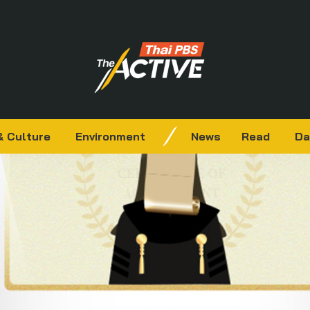
& Culture
Environment
News
Read
Da