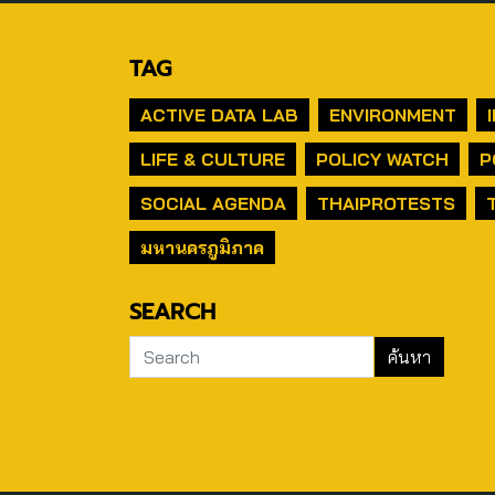
TAG
ACTIVE DATA LAB
ENVIRONMENT
LIFE & CULTURE
POLICY WATCH
P
SOCIAL AGENDA
THAIPROTESTS
มหานครภูมิภาค
SEARCH