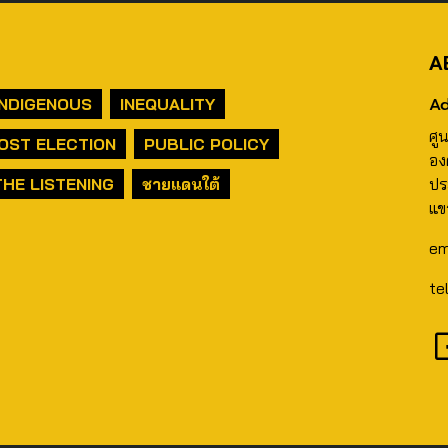
A
Ad
INDIGENOUS
INEQUALITY
ศู
OST ELECTION
PUBLIC POLICY
อง
THE LISTENING
ชายแดนใต้
ปร
แข
em
te