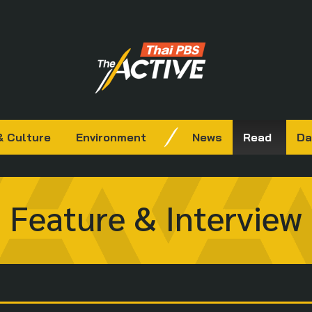
& Culture
Environment
News
Read
Da
Feature & Interview