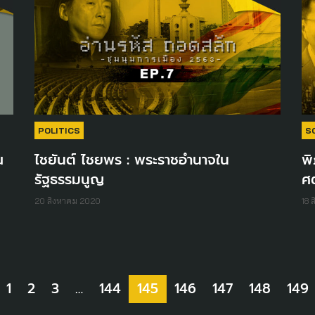
POLITICS
S
ณ
ไชยันต์ ไชยพร : พระราชอำนาจใน
พิ
รัฐธรรมนูญ
ศต
20 สิงหาคม 2020
18 
1
2
3
…
144
145
146
147
148
149