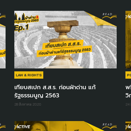
LAW & RIGHTS
P
เทียบสเปก ส.ส.ร. ก่อนฝ่าด่าน แก้
พร
รัฐธรรมนูญ 2563
ว
28 สิงหาคม 2020
24 