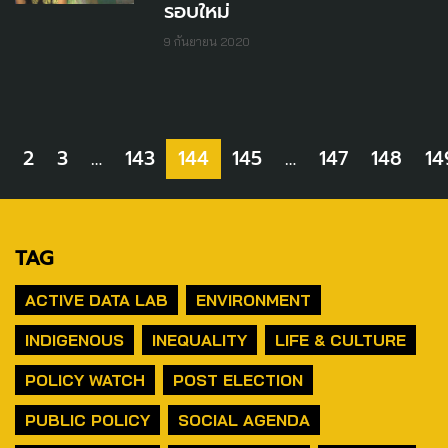
รอบใหม่
9 กันยายน 2020
2
3
…
143
144
145
…
147
148
14
TAG
ACTIVE DATA LAB
ENVIRONMENT
INDIGENOUS
INEQUALITY
LIFE & CULTURE
POLICY WATCH
POST ELECTION
PUBLIC POLICY
SOCIAL AGENDA