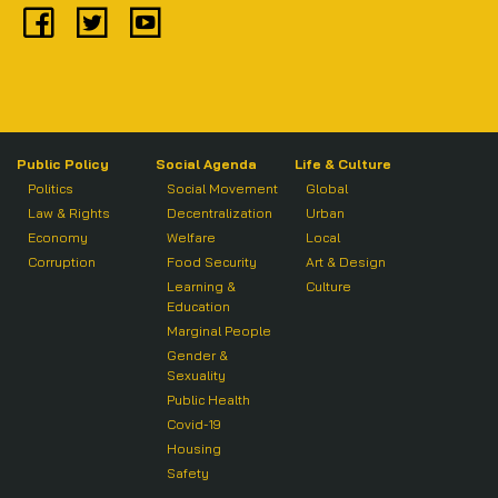
Public Policy
Social Agenda
Life & Culture
Politics
Social Movement
Global
Law & Rights
Decentralization
Urban
Economy
Welfare
Local
Corruption
Food Security
Art & Design
Learning &
Culture
Education
Marginal People
Gender &
Sexuality
Public Health
Covid-19
Housing
Safety