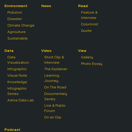
Environment
News
Read
Pollution
Feature &
Interview
Disaster
Columnist
Climate Change
Quote
Agriculture
Sustainable
Data
Video
View
Data
Short Clip &
Gallery
Visualization
Interview
Photo Essay
Infographic
The Explainer
Visual Note
Learning
Journey
Knowledge
On The Road
Infographic
Series
Documentary
Series
Active Data Lab
Live & Public
Forum
On air Clip
Podcast