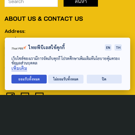
ABOUT US & CONTACT US
Address:
ศูนย์สื่อสารวาระทางสังคมและนโยบายสาธารณะ องค์การกระจาย
ไทยพีบีเอสใช้คุกกี้
เสียงและแพร่ภาพสาธารณะแห่งประเทศไทย (สำนักงานใหญ่) 145
EN
TH
ถนนวิภาวดีรังสิต แขวงตลาดบางเขน เขตหลักสี่ กรุงเทพฯ 10210
เว็บไซต์ของเรามีการจัดเก็บคุกกี้ โปรดศึกษาเพิ่มเติมที่นโยบายคุ้มครอง
ข้อมูลส่วนบุคคล
email: TheActive@thaipbs.or.th
เพิ่มเติม
tel: 0-2790-2615
ยอมรับทั้งหมด
ไม่ยอมรับทั้งหมด
ปิด