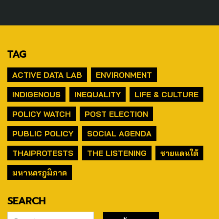
TAG
ACTIVE DATA LAB
ENVIRONMENT
INDIGENOUS
INEQUALITY
LIFE & CULTURE
POLICY WATCH
POST ELECTION
PUBLIC POLICY
SOCIAL AGENDA
THAIPROTESTS
THE LISTENING
ชายแดนใต้
มหานครภูมิภาค
SEARCH