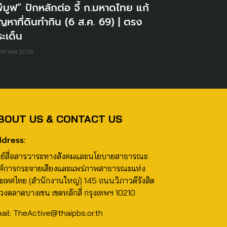
ีมูฟ” ปักหลักต่อ จี้ ก.มหาดไทย แก้
ญหาที่ดินทำกิน (6 ส.ค. 69) | ตรง
ะเด็น
ิงหาคม 2026
BOUT US & CONTACT US
dress:
นย์สื่อสารวาระทางสังคมและนโยบายสาธารณะ
ค์การกระจายเสียงและแพร่ภาพสาธารณะแห่ง
ะเทศไทย (สำนักงานใหญ่) 145 ถนนวิภาวดีรังสิต
วงตลาดบางเขน เขตหลักสี่ กรุงเทพฯ 10210
ail: TheActive@thaipbs.or.th