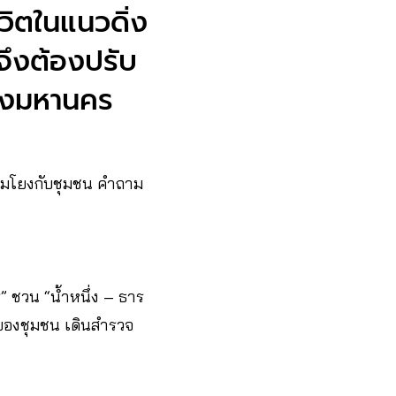
ีวิตในแนวดิ่ง
นจึงต้องปรับ
างมหานคร
ื่อมโยงกับชุมชน คำถาม
ร” ชวน “น้ำหนึ่ง – ธาร
ัยของชุมชน เดินสำรวจ