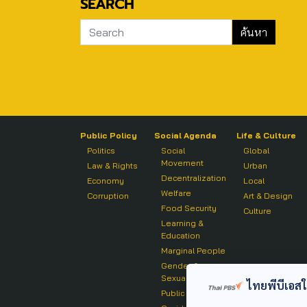
SEARCH
Public Policy
Social Agenda
Life & Culture
Politics
Social
Global
Movement
Law & Rights
Urban
Decentralization
Economy
Local
Welfare
Corruption
Art & Design
Food Security
Culture
Learning &
Education
Marginal People
Gender &
Sexuality
ไทยพีบีเอสใช้
Public Health