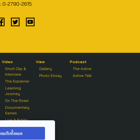
l: 0-2790-2615
Video
View
Podcast
Short Clip &
Gallery
The Active
Interview
Photo Essay
Active Talk
The Explainer
Learning
Journey
On The Road
Documentary
Series
Live & Public
Forum
On air Clip
ยอมรับทั้งหมด