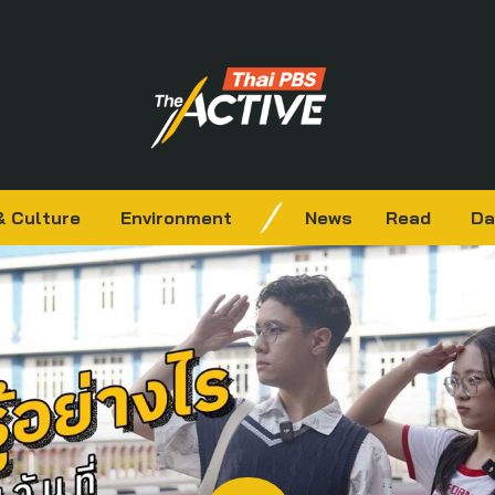
& Culture
Environment
News
Read
Da