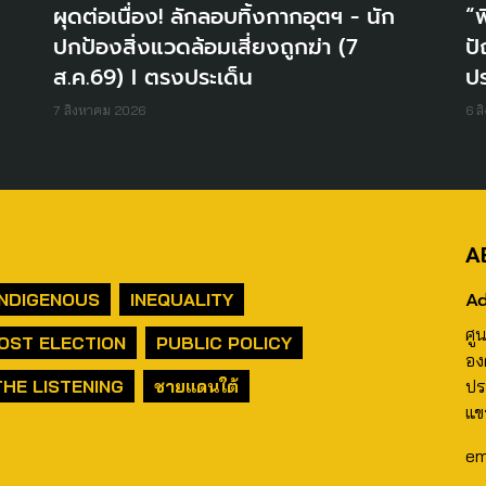
ผุดต่อเนื่อง! ลักลอบทิ้งกากอุตฯ - นัก
“พ
ปกป้องสิ่งแวดล้อมเสี่ยงถูกฆ่า (7
ปั
ส.ค.69) I ตรงประเด็น
ปร
7 สิงหาคม 2026
6 ส
A
Ad
INDIGENOUS
INEQUALITY
ศู
OST ELECTION
PUBLIC POLICY
อง
THE LISTENING
ชายแดนใต้
ปร
แข
em