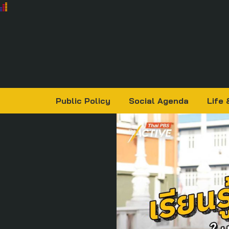
Public Policy
Social Agenda
Life 