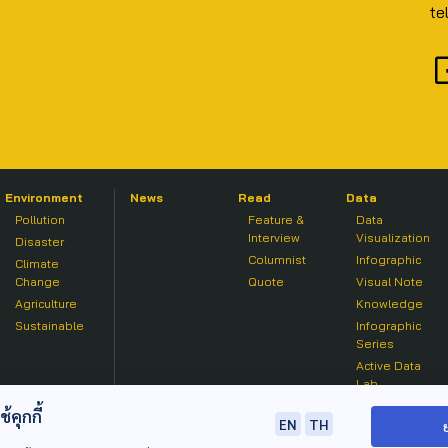
te
Environment
News
Read
Data
Pollution
Feature &
Data
Interview
Visualization
Disaster
Columnist
Infographic
Climate
Change
Quote
Visual Note
Agriculture
Knowledge
Sustainable
Infographic
Series
Active Data
Lab
คุกกี้
EN
TH